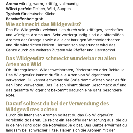
Aroma
würzig, warm, kräftig, vollmundig
Würzt perfekt
Fleisch, Wild, Suppen
Typisch für
deutsche Küche
Beschaffenheit
grob
Wie schmeckt das Wildgewürz?
Das Bio Wildgewürz zeichnet sich durch sein kräftiges, herzhaftes
und würziges Aroma aus. Sehr vordergründig sind die bittersüßen
Aromen der Orange sowie die leicht harzigen Wachholderbeeren
und die winterlichen Nelken. Harmonisch abgerundet wird das
Ganze durch die weiteren Zutaten wie Pfeffer und Liebstöckel.
Das Wildgewürz schmeckt wunderbar zu allen
Arten von Wild
Ob Hirschgulasch, Wildschweinbraten, Rinderbraten oder Rehkeule:
Das Wildgewürz kannst du für alle Arten von Wildgerichten
verwenden. Du kannst entweder die Soße damit würzen oder es für
den Fond verwenden. Das Fleisch nimmt diesen Geschmack auf und
das gesamte Wildgericht bekommt dadurch eine ganz besondere
Note.
Darauf solltest du bei der Verwendung des
Wildgewürzes achten
Durch die intensiven Aromen solltest du das Bio Wildgewürz
vorsichtig dosieren. Es reicht ein Teelöffel der Mischung aus, die du
in deinen Fond oder die Rotweinsoße gibst. Das Ganze erwärmst du
langsam bei schwacher Hitze. Haben sich die Aromen mit der