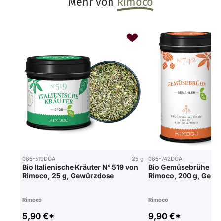
Mehr von
Rimoco
085-519DGA
25 g
085-742DGA
Bio Italienische Kräuter N° 519 von
Bio Gemüsebrühe N° 
Rimoco, 25 g, Gewürzdose
Rimoco, 200 g, Gew
Rimoco
Rimoco
5,90 €*
9,90 €*