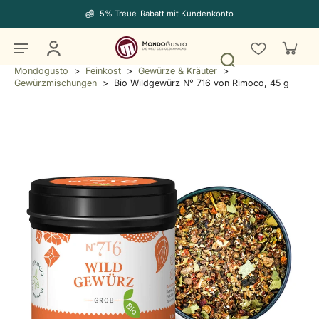
5% Treue-Rabatt mit Kundenkonto
Mondogusto
>
Feinkost
>
Gewürze & Kräuter
>
Gewürzmischungen
>
Bio Wildgewürz N° 716 von Rimoco, 45 g