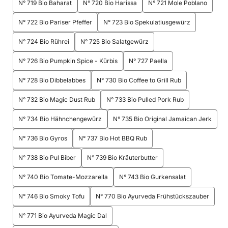
N° 719 Bio Baharat
N° 720 Bio Harissa
N° 721 Mole Poblano
N° 722 Bio Pariser Pfeffer
N° 723 Bio Spekulatiusgewürz
N° 724 Bio Rührei
N° 725 Bio Salatgewürz
N° 726 Bio Pumpkin Spice - Kürbis
N° 727 Paella
N° 728 Bio Dibbelabbes
N° 730 Bio Coffee to Grill Rub
N° 732 Bio Magic Dust Rub
N° 733 Bio Pulled Pork Rub
N° 734 Bio Hähnchengewürz
N° 735 Bio Original Jamaican Jerk
N° 736 Bio Gyros
N° 737 Bio Hot BBQ Rub
N° 738 Bio Pul Biber
N° 739 Bio Kräuterbutter
N° 740 Bio Tomate-Mozzarella
N° 743 Bio Gurkensalat
N° 746 Bio Smoky Tofu
N° 770 Bio Ayurveda Frühstückszauber
N° 771 Bio Ayurveda Magic Dal