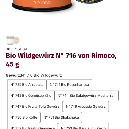
085-716DGA
Bio Wildgewürz N° 716 von Rimoco,
45 g
Gewürz:
N° 716 Bio Wildgewürz
N° 729 Bio Arrabiata
N° 741 Bio Rosenharissa
N° 742 Bio Gemüsebrühe
N° 744 Bio Salatgewürz Mediterran
N° 747 Bio Fruity Tofu Gewürz
N° 749 Avocado Gewürz
N° 750 Bio Köfte
N° 751 Bio Shakshuka
N° 752 Bio Pesto Genovese
N° 753 Bio Bäurlauch Pesto