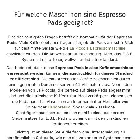
Für welche Maschinen sind Espresso
Pads geeignet?
Eine der häufigsten Fragen betrifft die Kompatibilität der
Espresso
Pads
. Viele Kaffeeliebhaber fragen sich, ob die Pads ausschließlich
für bestimmte Geräte wie die
La Piccola Espressomaschine
entwickelt wurden. Die Antwort darauf ist eindeutig: Nein, das E.S.E.
System ist ein offener, weltweiter Industriestandard.
Das bedeutet, dass diese
Espresso Pads
in
allen Kaffeemaschinen
verwendet werden können, die ausdrücklich für diesen Standard
zertifiziert sind
. Die entsprechenden Geräte zeichnen sich durch
einen genormten Durchmesser von 44 Millimetern aus. Neben den
Modellen von La Piccola, die perfekt auf diese Pads abgestimmt
sind und die italienische Kaffeekultur ideal verkörpern, eignen sich
die Pads auch für Maschinen anderer namhafter Hersteller wie
Spinel oder
Handpresso
. Sogar viele klassische
Siebträgermaschinen lassen sich mithilfe eines passenden
Siebeinsatzes für E.S.E. Pads problemlos mit den praktischen
Portionen betreiben.
Wichtig ist an dieser Stelle die fachliche Unterscheidung zu
herkömmlichen Softpads, wie man sie von anderen Systemen kennt.