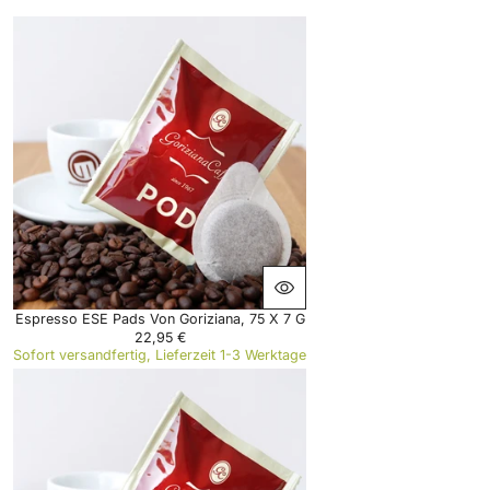
Espresso ESE Pads Von Goriziana, 75 X 7 G
22,95 €
R
Sofort versandfertig, Lieferzeit 1-3 Werktage
E
G
U
L
A
R
P