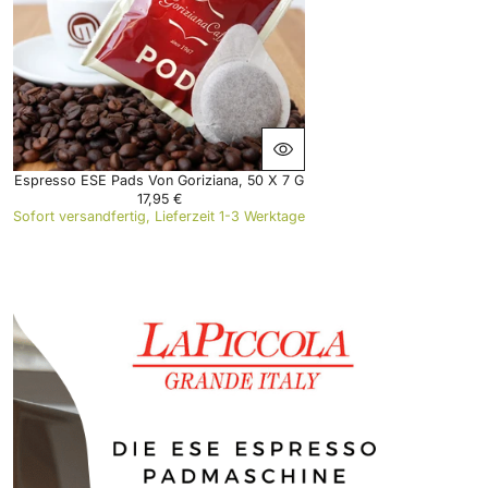
R
I
C
E
2
2
,
9
5
€
Espresso ESE Pads Von Goriziana, 50 X 7 G
17,95 €
R
Sofort versandfertig, Lieferzeit 1-3 Werktage
E
G
U
L
A
R
P
R
I
C
E
1
7
,
9