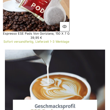
C
E
6
,
9
5
€
Espresso ESE Pads Von Goriziana, 150 X 7 G
39,95 €
R
Sofort versandfertig, Lieferzeit 1-3 Werktage
E
G
U
L
A
R
P
R
I
C
E
3
9
,
9
5