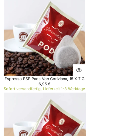
Espresso ESE Pads Von Goriziana, 15 X 7 G
6,95 €
R
Sofort versandfertig, Lieferzeit 1-3 Werktage
E
G
U
L
A
R
P
R
I