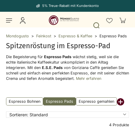
5% Treue-Rabatt mit Kundenkonto
Mondogusto
>
Feinkost
>
Espresso & Kaffee
>
Espresso Pads
Spitzenröstung im Espresso-Pad
Die Begeisterung für
Espresso Pads
wächst stetig,
weil sie die
echte italienische Kaffeekultur unkompliziert in den Alltag
integrieren.
Mit den
E.
S.
E.
Pads
von Goriziana Caffè genießen Sie
schnell und einfach einen perfekten Espresso,
der mit seiner dichten
Crema und tiefen Aromatik begeistert.
Mehr erfahren
Espresso Bohnen
Espresso Pads
Espresso gemahlen
Sortieren:
Standard
4 Produkte