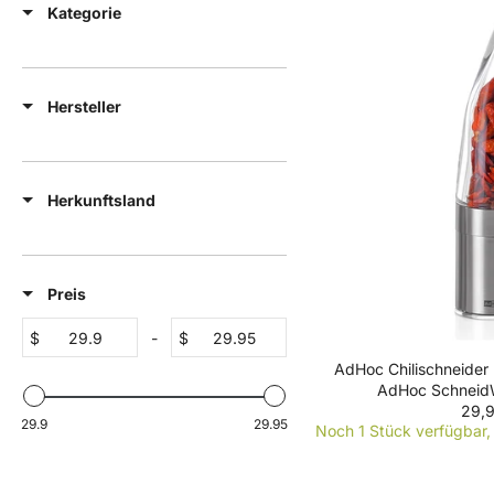
Kategorie
Hersteller
Herkunftsland
Preis
$
-
$
AdHoc Chilischneider 
AdHoc Schneid
29,9
R
29.9
29.95
Noch 1 Stück verfügbar, 
E
G
U