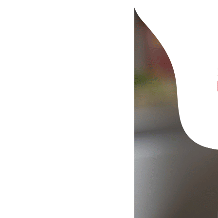
L
A
R
P
R
I
C
E
2
9
,
9
0
€