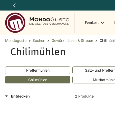
Zum
Inhalt
springen
Feinkost
Mondogusto
>
Kochen
>
Gewürzmühlen & Streuer
>
Chilimüh
Chilimühlen
Pfeffermühlen
Salz- und Pfeffer
Chilimühlen
Muskatmühl
Entdecken
2 Produkte