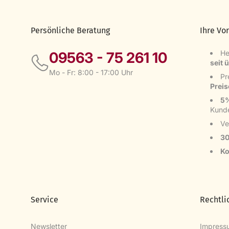
Persönliche Beratung
Ihre Vor
He
09563 - 75 261 10
seit 
Mo - Fr: 8:00 - 17:00 Uhr
Pr
Prei
5%
Kund
Ve
30
Ko
Service
Rechtli
Newsletter
Impress