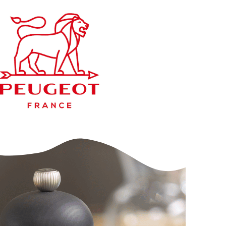
A
R
P
R
I
C
E
2
9
,
9
5
€