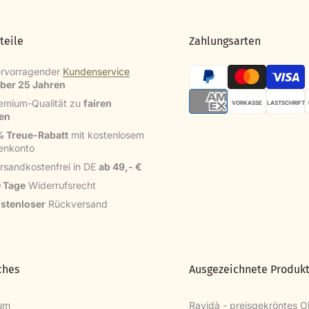
teile
Zahlungsarten
rvorragender
Kundenservice
über 25 Jahren
emium-Qualität zu
fairen
VORKASSE
LASTSCHRIFT
sen
 Treue-Rabatt
mit kostenlosem
enkonto
rsandkostenfrei in DE
ab 49,- €
 Tage
Widerrufsrecht
stenloser
Rückversand
ches
Ausgezeichnete Produk
um
Ravidà - preisgekröntes Ol