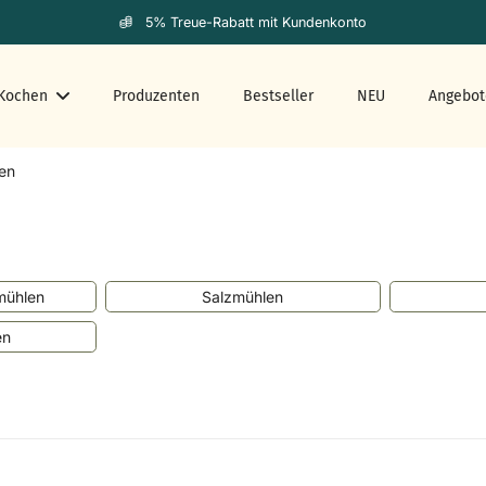
5% Treue-Rabatt mit Kundenkonto
Kochen
Produzenten
Bestseller
NEU
Angebot
len
mühlen
Salzmühlen
en