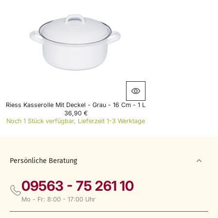
Riess Kasserolle Mit Deckel - Grau - 16 Cm - 1 L
36,90 €
R
Noch 1 Stück verfügbar, Lieferzeit 1-3 Werktage
E
G
U
L
A
Persönliche Beratung
R
P
09563 - 75 261 10
R
I
Mo - Fr: 8:00 - 17:00 Uhr
C
E
3