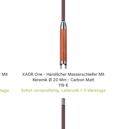
R
P
R
I
C
E
1
3
9
€
 Mit
XADR One - Handlicher Messerschleifer Mit
Keramik Ø 20 Mm - Carbon Matt
119 €
R
ktage
Sofort versandfertig, Lieferzeit 1-3 Werktage
E
G
U
L
A
R
P