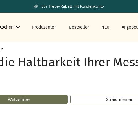
5% Treue-Rabatt mit Kundenkonto
Kochen
Produzenten
Bestseller
NEU
Angebot
be
ie Haltbarkeit Ihrer Mes
Wetzstäbe
Streichriemen