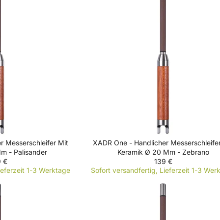
A
R
P
R
I
C
E
1
3
9
€
 Messerschleifer Mit
XADR One - Handlicher Messerschleifer
m - Palisander
Keramik Ø 20 Mm - Zebrano
 €
139 €
R
ieferzeit 1-3 Werktage
Sofort versandfertig, Lieferzeit 1-3 Wer
E
G
U
L
A