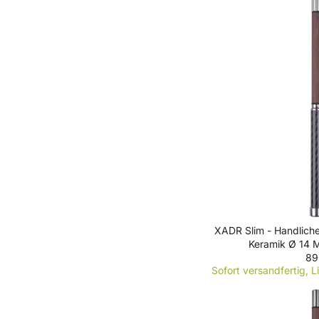
U
L
A
R
P
R
I
C
E
7
9
€
XADR Slim - Handliche
Keramik Ø 14 
89
R
Sofort versandfertig, L
E
G
U
L