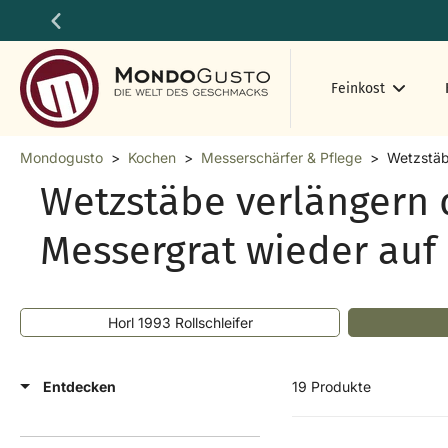
Zum
Inhalt
springen
Feinkost
Mondogusto
>
Kochen
>
Messerschärfer & Pflege
>
Wetzstä
Wetzstäbe verlängern d
Messergrat wieder auf
Horl 1993 Rollschleifer
Entdecken
19 Produkte