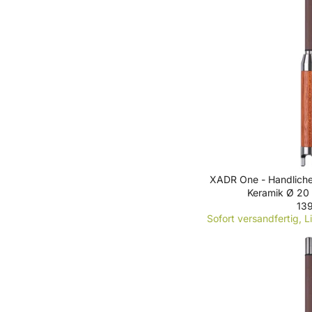
R
P
R
I
C
E
1
3
9
€
XADR One - Handlicher
Keramik Ø 20
139
R
Sofort versandfertig, L
E
G
U
L
A
R
P