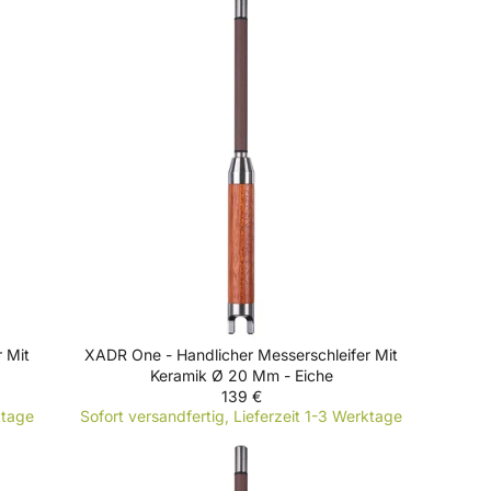
U
L
A
R
P
R
I
C
E
8
9
€
 Mit
XADR One - Handlicher Messerschleifer Mit
Keramik Ø 20 Mm - Eiche
139 €
R
ktage
Sofort versandfertig, Lieferzeit 1-3 Werktage
E
G
U
L