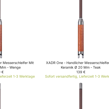
R
P
R
I
C
E
1
3
9
€
 Messerschleifer Mit
XADR One - Handlicher Messerschleifer
 Mm - Wenge
Keramik Ø 20 Mm - Teak
 €
139 €
R
ieferzeit 1-3 Werktage
Sofort versandfertig, Lieferzeit 1-3 Wer
E
G
U
L
A
R
P