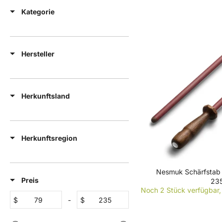
Kategorie
Hersteller
Herkunftsland
Herkunftsregion
Nesmuk Schärfstab
Preis
235
R
Noch 2 Stück verfügbar, 
E
$
-
$
G
U