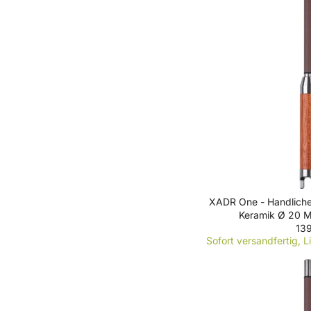
A
R
P
R
I
C
E
8
9
€
XADR One - Handlicher
Keramik Ø 20 M
139
R
Sofort versandfertig, L
E
G
U
L
A