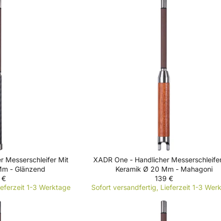
U
L
A
R
P
R
I
C
E
1
3
9
€
r Messerschleifer Mit
XADR One - Handlicher Messerschleifer
Mm - Glänzend
Keramik Ø 20 Mm - Mahagoni
 €
139 €
R
ieferzeit 1-3 Werktage
Sofort versandfertig, Lieferzeit 1-3 Wer
E
G
U
L