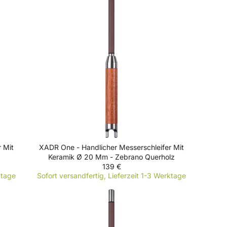
A
R
P
R
I
C
E
1
3
9
€
 Mit
XADR One - Handlicher Messerschleifer Mit
Keramik Ø 20 Mm - Zebrano Querholz
139 €
R
ktage
Sofort versandfertig, Lieferzeit 1-3 Werktage
E
G
U
L
A