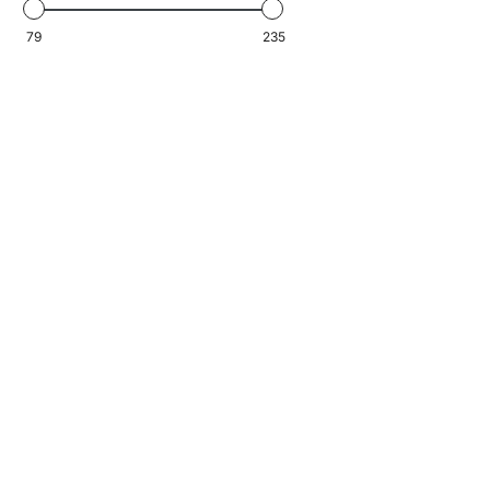
L
A
79
235
R
P
R
I
C
E
2
3
5
€