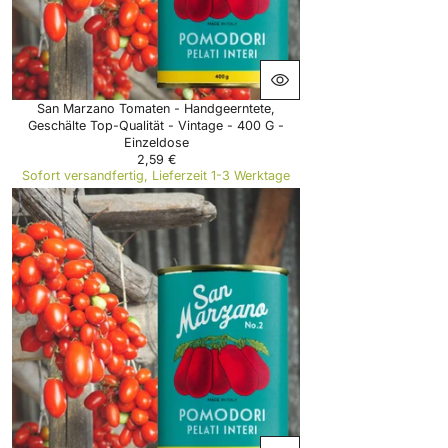
,
8
0
€
San Marzano Tomaten - Handgeerntete,
Geschälte Top-Qualität - Vintage - 400 G -
Einzeldose
2,59 €
R
Sofort versandfertig, Lieferzeit 1-3 Werktage
E
G
U
L
A
R
P
R
I
C
E
2
,
5
9
€