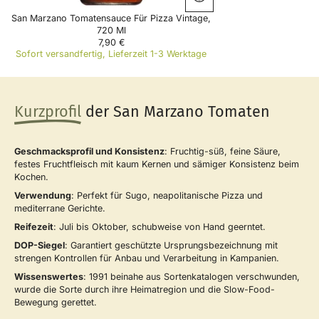
San Marzano Tomatensauce Für Pizza Vintage,
720 Ml
7,90 €
R
Sofort versandfertig, Lieferzeit 1-3 Werktage
E
G
U
L
Kurzprofil
der San Marzano Tomaten
A
R
P
R
Geschmacksprofil und Konsistenz
: Fruchtig-süß, feine Säure,
I
festes Fruchtfleisch mit kaum Kernen und sämiger Konsistenz beim
C
Kochen.
E
7
Verwendung
: Perfekt für Sugo, neapolitanische Pizza und
,
mediterrane Gerichte.
9
Reifezeit
: Juli bis Oktober, schubweise von Hand geerntet.
0
€
DOP-Siegel
: Garantiert geschützte Ursprungsbezeichnung mit
strengen Kontrollen für Anbau und Verarbeitung in Kampanien.
Wissenswertes
: 1991 beinahe aus Sortenkatalogen verschwunden,
wurde die Sorte durch ihre Heimatregion und die Slow-Food-
Bewegung gerettet.