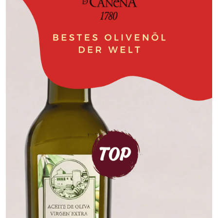
I
C
E
1
3
,
9
9
€