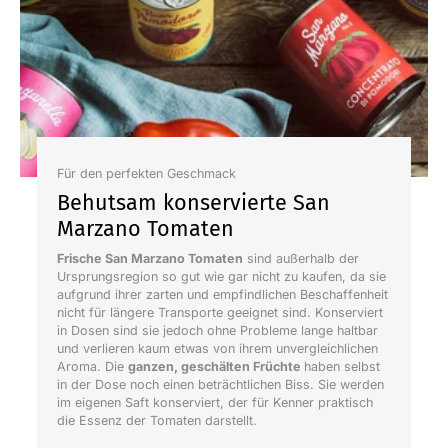
Für den perfekten Geschmack
Behutsam konservierte San
Marzano Tomaten
Frische San Marzano Tomaten
sind außerhalb der
Ursprungsregion so gut wie gar nicht zu kaufen, da sie
aufgrund ihrer zarten und empfindlichen Beschaffenheit
nicht für längere Transporte geeignet sind. Konserviert
in Dosen sind sie jedoch ohne Probleme lange haltbar
und verlieren kaum etwas von ihrem unvergleichlichen
Aroma. Die
ganzen, geschälten Früchte
haben selbst
in der Dose noch einen beträchtlichen Biss. Sie werden
im eigenen Saft konserviert, der für Kenner praktisch
die Essenz der Tomaten darstellt.