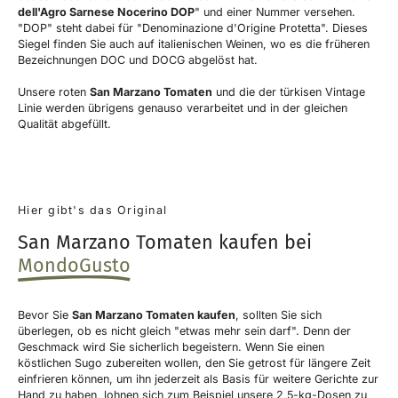
dell'Agro Sarnese Nocerino DOP
" und einer Nummer versehen.
"DOP" steht dabei für "Denominazione d'Origine Protetta". Dieses
Siegel finden Sie auch auf italienischen Weinen, wo es die früheren
Bezeichnungen DOC und DOCG abgelöst hat.
Unsere roten
San Marzano Tomaten
und die der türkisen Vintage
Linie werden übrigens genauso verarbeitet und in der gleichen
Qualität abgefüllt.
Hier gibt's das Original
San Marzano Tomaten kaufen bei
MondoGusto
Bevor Sie
San Marzano Tomaten kaufen
, sollten Sie sich
überlegen, ob es nicht gleich "etwas mehr sein darf". Denn der
Geschmack wird Sie sicherlich begeistern. Wenn Sie einen
köstlichen Sugo zubereiten wollen, den Sie getrost für längere Zeit
einfrieren können, um ihn jederzeit als Basis für weitere Gerichte zur
Hand zu haben, lohnen sich zum Beispiel unsere 2,5-kg-Dosen zu