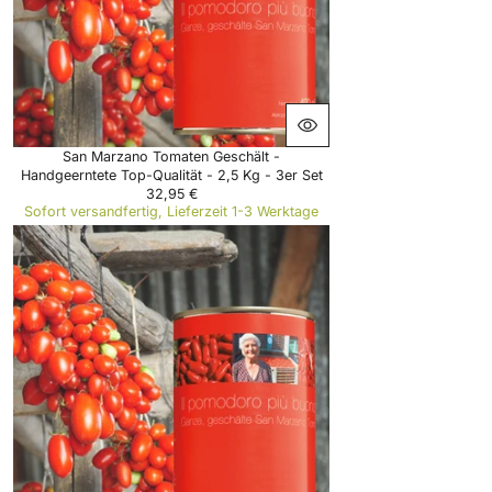
E
1
1
,
9
5
€
San Marzano Tomaten Geschält -
Handgeerntete Top-Qualität - 2,5 Kg - 3er Set
32,95 €
R
Sofort versandfertig, Lieferzeit 1-3 Werktage
E
G
U
L
A
R
P
R
I
C
E
3
2
,
9