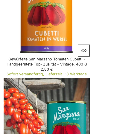
R
I
C
E
4
,
9
0
€
Gewürfelte San Marzano Tomaten Cubetti -
Handgeerntete Top-Qualität - Vintage, 400 G
2,80 €
R
Sofort versandfertig, Lieferzeit 1-3 Werktage
E
G
U
L
A
R
P
R
I
C
E
2