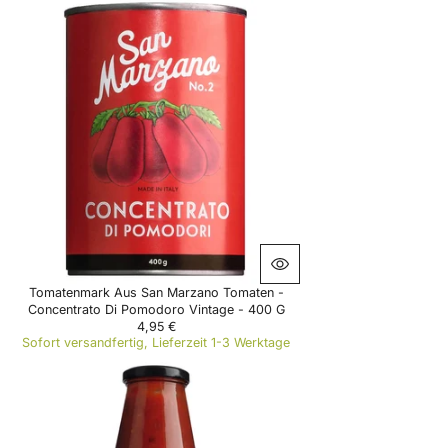
G
U
L
A
R
P
R
I
C
E
5
,
5
0
€
Tomatenmark Aus San Marzano Tomaten -
Concentrato Di Pomodoro Vintage - 400 G
4,95 €
R
Sofort versandfertig, Lieferzeit 1-3 Werktage
E
G
U
L
A
R