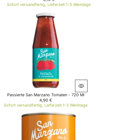
R
Sofort versandfertig, Lieferzeit 1-3 Werktage
E
G
U
L
A
R
P
R
I
C
E
3
,
1
9
€
Passierte San Marzano Tomaten - 720 Ml
4,90 €
R
Sofort versandfertig, Lieferzeit 1-3 Werktage
E
G
U
L
A
R
P