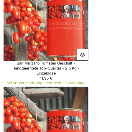
P
R
I
C
E
5
3
,
5
0
€
San Marzano Tomaten Geschält -
Handgeerntete Top-Qualität - 2,5 Kg -
Einzeldose
11,95 €
R
Sofort versandfertig, Lieferzeit 1-3 Werktage
E
G
U
L
A
R
P
R
I
C