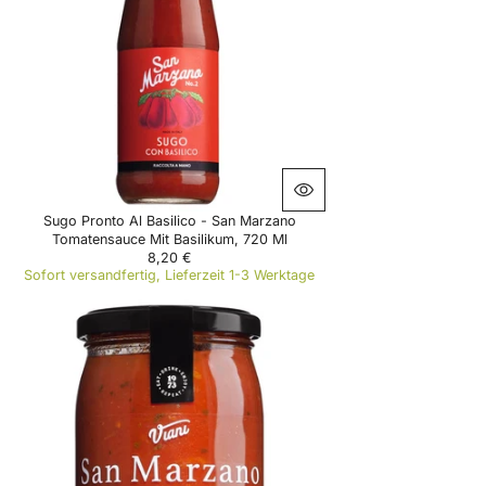
P
R
I
C
E
4
,
9
5
€
Sugo Pronto Al Basilico - San Marzano
Tomatensauce Mit Basilikum, 720 Ml
8,20 €
R
Sofort versandfertig, Lieferzeit 1-3 Werktage
E
G
U
L
A
R
P
R
I
C
E