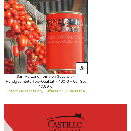
L
A
R
P
R
I
C
E
2
,
3
9
€
San Marzano Tomaten Geschält -
Handgeerntete Top-Qualität - 400 G - 6er Set
13,99 €
R
Sofort versandfertig, Lieferzeit 1-3 Werktage
E
G
U
L
A
R
P
R