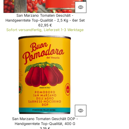
5
€
San Marzano Tomaten Geschält -
Handgeerntete Top-Qualität - 2,5 Kg - 6er Set
62,95 €
R
Sofort versandfertig, Lieferzeit 1-3 Werktage
E
G
U
L
A
R
P
R
I
C
E
6
2
,
9
5
€
San Marzano Tomaten Geschält DOP -
Handgeerntete Top-Qualität, 400 G
3,19 €