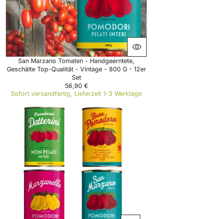
2
8
,
9
5
€
San Marzano Tomaten - Handgeerntete,
Geschälte Top-Qualität - Vintage - 800 G - 12er
Set
56,90 €
R
Sofort versandfertig, Lieferzeit 1-3 Werktage
E
G
U
L
A
R
P
R
I
C
E
5
6
,
9