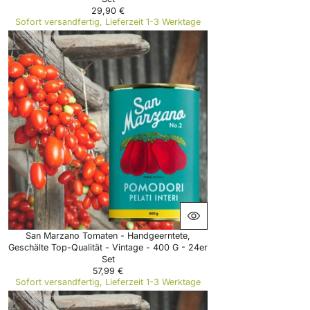
29,90 €
R
Sofort versandfertig, Lieferzeit 1-3 Werktage
E
G
U
L
A
R
P
R
I
C
E
2
9
,
9
0
€
San Marzano Tomaten - Handgeerntete,
Geschälte Top-Qualität - Vintage - 400 G - 24er
Set
57,99 €
R
Sofort versandfertig, Lieferzeit 1-3 Werktage
E
G