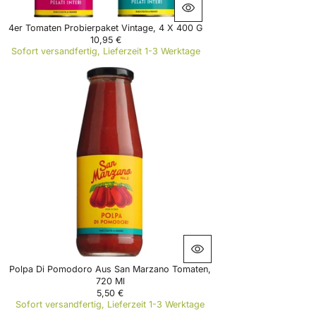
0
€
4er Tomaten Probierpaket Vintage, 4 X 400 G
10,95 €
R
Sofort versandfertig, Lieferzeit 1-3 Werktage
E
G
U
L
A
R
P
R
I
C
E
1
0
,
9
5
€
Polpa Di Pomodoro Aus San Marzano Tomaten,
720 Ml
5,50 €
R
Sofort versandfertig, Lieferzeit 1-3 Werktage
E