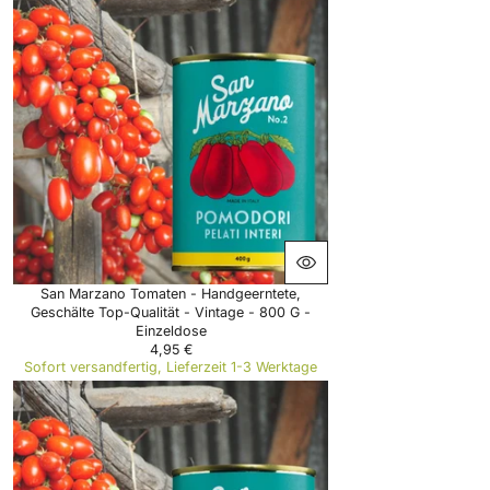
U
L
A
R
P
R
I
C
E
5
7
,
9
9
€
San Marzano Tomaten - Handgeerntete,
Geschälte Top-Qualität - Vintage - 800 G -
Einzeldose
4,95 €
R
Sofort versandfertig, Lieferzeit 1-3 Werktage
E
G
U
L
A
R
P