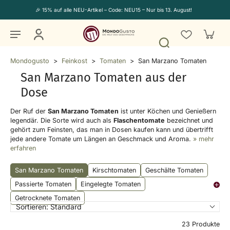
🎉 15% auf alle NEU-Artikel – Code: NEU15 – Nur bis 13. August!
Mondogusto
>
Feinkost
>
Tomaten
>
San Marzano Tomaten
San Marzano Tomaten aus der
Dose
Der Ruf der
San Marzano Tomaten
ist unter Köchen und Genießern
legendär. Die Sorte wird auch als
Flaschentomate
bezeichnet und
gehört zum Feinsten, das man in Dosen kaufen kann und übertrifft
jede andere Tomate um Längen an Geschmack und Aroma.
» mehr
erfahren
San Marzano Tomaten
Kirschtomaten
Geschälte Tomaten
Passierte Tomaten
Eingelegte Tomaten
Getrocknete Tomaten
Sortieren:
Standard
23 Produkte