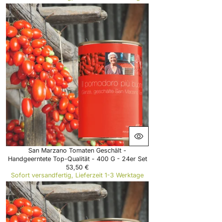
E
G
U
L
A
R
P
R
I
C
E
2
7
,
4
9
€
San Marzano Tomaten Geschält -
Handgeerntete Top-Qualität - 400 G - 24er Set
53,50 €
R
Sofort versandfertig, Lieferzeit 1-3 Werktage
E
G
U
L
A
R