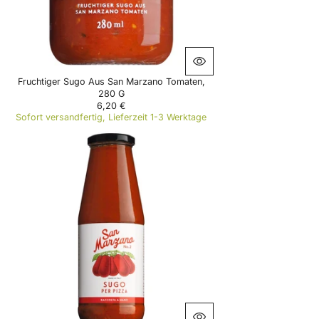
8
,
2
0
€
Fruchtiger Sugo Aus San Marzano Tomaten,
280 G
6,20 €
R
Sofort versandfertig, Lieferzeit 1-3 Werktage
E
G
U
L
A
R
P
R
I
C
E
6
,
2
0
€