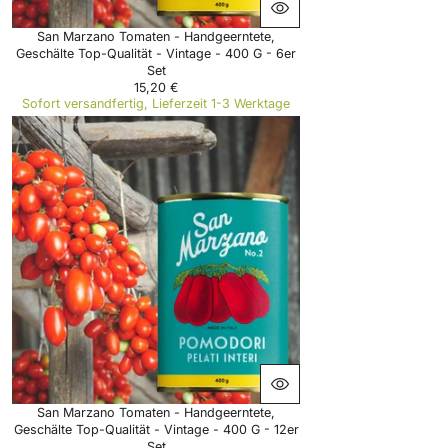
San Marzano Tomaten - Handgeerntete,
Geschälte Top-Qualität - Vintage - 400 G - 6er
Set
15,20 €
R
Sofort versandfertig, Lieferzeit 1-3 Werktage
E
G
U
L
A
R
P
R
I
C
E
1
5
,
2
0
€
San Marzano Tomaten - Handgeerntete,
Geschälte Top-Qualität - Vintage - 400 G - 12er
Set