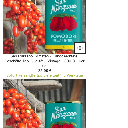
R
I
C
E
4
,
9
5
€
San Marzano Tomaten - Handgeerntete,
Geschälte Top-Qualität - Vintage - 800 G - 6er
Set
28,95 €
R
Sofort versandfertig, Lieferzeit 1-3 Werktage
E
G
U
L
A
R
P
R
I
C
E