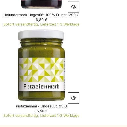
0
€
Holundermark Ungesüßt 100% Frucht, 290 G
6,80 €
R
Sofort versandfertig, Lieferzeit 1-3 Werktage
E
G
U
L
A
R
P
R
I
C
E
6
,
8
0
€
Pistazienmark Ungesüßt, 95 G
16,50 €
R
Sofort versandfertig, Lieferzeit 1-3 Werktage
E
G