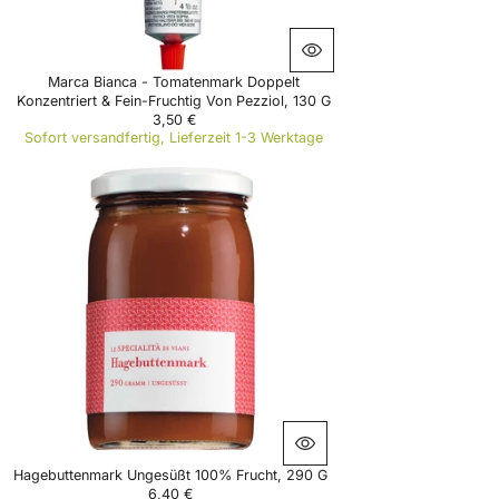
0
€
Marca Bianca - Tomatenmark Doppelt
Konzentriert & Fein-Fruchtig Von Pezziol, 130 G
3,50 €
R
Sofort versandfertig, Lieferzeit 1-3 Werktage
E
G
U
L
A
R
P
R
I
C
E
3
,
5
0
€
Hagebuttenmark Ungesüßt 100% Frucht, 290 G
6,40 €