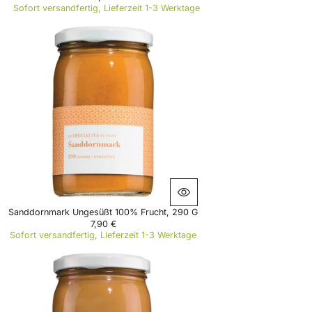
R
Sofort versandfertig, Lieferzeit 1-3 Werktage
E
G
U
L
A
R
P
R
I
C
E
6
,
4
0
€
Sanddornmark Ungesüßt 100% Frucht, 290 G
7,90 €
R
Sofort versandfertig, Lieferzeit 1-3 Werktage
E
G
U
L
A
R
P