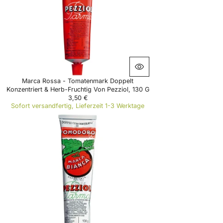
Marca Rossa - Tomatenmark Doppelt
Konzentriert & Herb-Fruchtig Von Pezziol, 130 G
3,50 €
R
Sofort versandfertig, Lieferzeit 1-3 Werktage
E
G
U
L
A
R
P
R
I
C
E
3
,
5