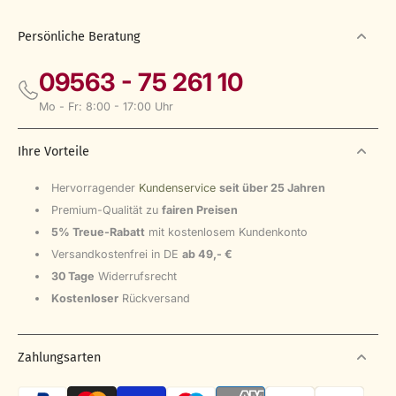
U
L
A
Persönliche Beratung
R
P
09563 - 75 261 10
R
I
Mo - Fr: 8:00 - 17:00 Uhr
C
E
1
Ihre Vorteile
6
,
5
Hervorragender
Kundenservice
seit über 25 Jahren
0
Premium-Qualität zu
fairen Preisen
€
5% Treue-Rabatt
mit kostenlosem Kundenkonto
Versandkostenfrei in DE
ab 49,- €
30 Tage
Widerrufsrecht
Kostenloser
Rückversand
Zahlungsarten