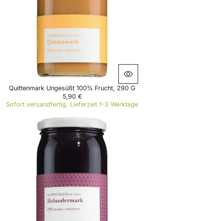
R
I
C
E
7
,
9
0
€
Quittenmark Ungesüßt 100% Frucht, 290 G
5,90 €
R
Sofort versandfertig, Lieferzeit 1-3 Werktage
E
G
U
L
A
R
P
R
I
C
E
5
,
9