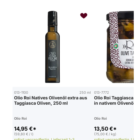
013-1100
250 ml
013-7772
Olio Roi Natives Olivenöl extra aus
Olio Roi Taggiasca Ol
Taggiasca Oliven, 250 ml
in nativem Olivenöl ex
Olio Roi
Olio Roi
14,95 €*
13,50 €*
(59,80 € / l)
(75,00 € / kg)
sofort versandfertig, Lieferzeit 1-3
sofort versandfertig, Liefe