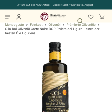
🎉 15% auf alle NEU-Artikel – Code: NEU15 – Nur bis 13. August!
Mondogusto
>
Feinkost
>
Olivenöl
>
Prämierte Olivenöle
>
Olio Roi Olivenöl Carte Noire DOP Riviera dei Ligure - eines der
besten Öle Liguriens