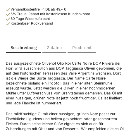
Versandkostenfrei in DE ab 49,- €
5% Treue-Rabatt mit kostenlosem Kundenkonto
30 Tage Widerrufsrecht
Kostenloser Rückversand
Beschreibung
Zutaten
Produzent
Das ausgezeichnete Olivenöl Olio Roi Carte Noire DOP Riviera dei
Fiori wird ausschließlich aus DOP Taggiasca Oliven gewonnen, die
auf den historischen Terrassen des Valle Argentina wachsen. Dort
ist die Wiege der Sorte Taggiasca. Der Name Carte Noire
bezeichnete bislang ein Tropföl, das in einer alten Steinmühle
erzeugt wurde. Jetzt werden die Oliven in einer hochmodernen
Mühle unter Luftverschluss von Granitsteinen gemahlen. Das Öl mit
einer nussigen, grünen Note ist jetzt noch fruchtiger. Es ist limitiert
und jede Flasche ist nummeriert.
Das mildfruchtige Öl mit einer nussigen, grünen Note passt zur
Fischküche Liguriens und hellem gekochtem oder geschmortem
Fleisch. Durch seine leichte Süße eignet es sich auch für
Zubereitungen mit Obst und von Desserts. Wir empfehlen dieses Öl