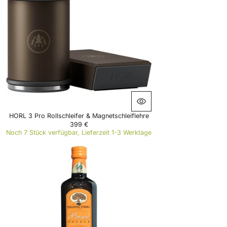
R
P
R
I
C
E
3
2
,
5
0
€
HORL 3 Pro Rollschleifer & Magnetschleiflehre
399 €
R
Noch 7 Stück verfügbar, Lieferzeit 1-3 Werktage
E
G
U
L
A
R
P
R
I
C
E