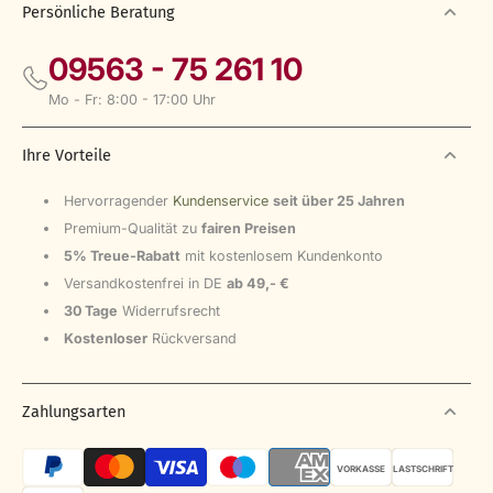
Persönliche Beratung
E
6
9
09563 - 75 261 10
€
Mo - Fr: 8:00 - 17:00 Uhr
Ihre Vorteile
Hervorragender
Kundenservice
seit über 25 Jahren
Premium-Qualität zu
fairen Preisen
5% Treue-Rabatt
mit kostenlosem Kundenkonto
Versandkostenfrei in DE
ab 49,- €
30 Tage
Widerrufsrecht
Kostenloser
Rückversand
Zahlungsarten
VORKASSE
LASTSCHRIFT