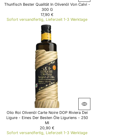
Thunfisch Bester Qualität In Olivenöl Von Calvi -
300 G
17,90 €
R
Sofort versandfertig, Lieferzeit 1-3 Werktage
E
G
U
L
A
R
P
R
I
C
E
1
7
,
9
0
€
Olio Roi Olivenöl Carte Noire DOP Riviera Dei
Ligure - Eines Der Besten Öle Liguriens - 250
Ml
20,90 €
R
Sofort versandfertig, Lieferzeit 1-3 Werktage