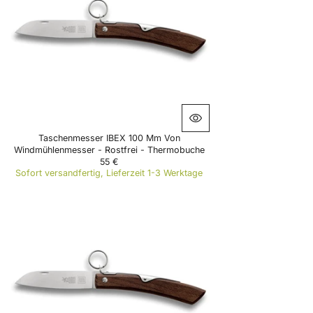
R
I
C
E
1
2
,
9
0
€
Taschenmesser IBEX 100 Mm Von
Windmühlenmesser - Rostfrei - Thermobuche
55 €
R
Sofort versandfertig, Lieferzeit 1-3 Werktage
E
G
U
L
A
R
P
R
I
C
E
5