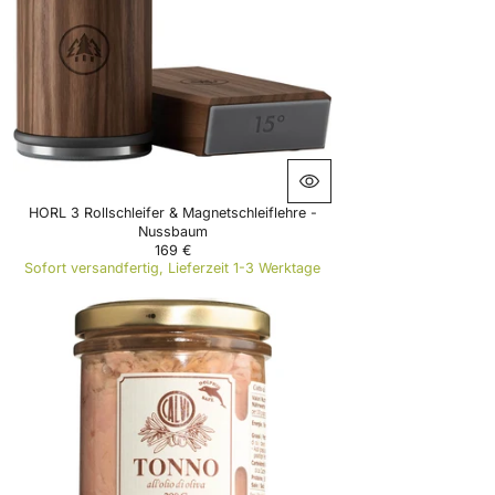
HORL 3 Rollschleifer & Magnetschleiflehre -
Nussbaum
169 €
R
Sofort versandfertig, Lieferzeit 1-3 Werktage
E
G
U
L
A
R
P
R
I
C
E
1