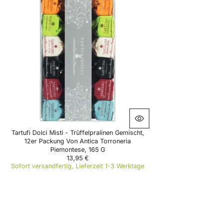
L
A
R
P
R
I
C
E
2
8
8
€
Tartufi Dolci Misti - Trüffelpralinen Gemischt,
12er Packung Von Antica Torroneria
Piemontese, 165 G
13,95 €
R
Sofort versandfertig, Lieferzeit 1-3 Werktage
E
G
U
L
A
R
P