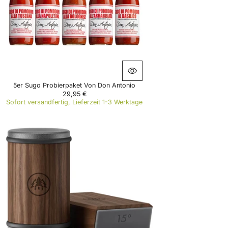
5er Sugo Probierpaket Von Don Antonio
29,95 €
R
Sofort versandfertig, Lieferzeit 1-3 Werktage
E
G
U
L
A
R
P
R
I
C
E
2
9
,
9