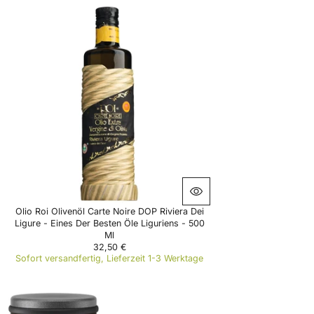
E
G
U
L
A
R
P
R
I
C
E
2
0
,
9
0
€
Olio Roi Olivenöl Carte Noire DOP Riviera Dei
Ligure - Eines Der Besten Öle Liguriens - 500
Ml
32,50 €
R
Sofort versandfertig, Lieferzeit 1-3 Werktage
E
G
U
L
A