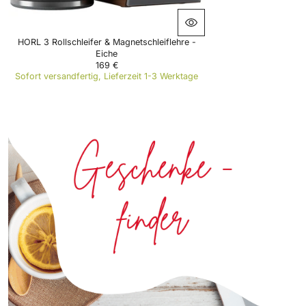
5
€
HORL 3 Rollschleifer & Magnetschleiflehre -
Eiche
169 €
R
Sofort versandfertig, Lieferzeit 1-3 Werktage
E
G
U
L
A
R
P
R
I
C
E
1
6
9
€