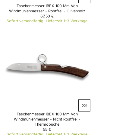
Taschenmesser IBEX 100 Mm Von
Windmühlenmesser - Rostfrei - Olivenholz
67,50 €
R
Sofort versandfertig, Lieferzeit 1-3 Werktage
E
G
U
L
A
R
P
R
I
C
E
6
7
,
5
0
€
Taschenmesser IBEX 100 Mm Von
Windmühlenmesser - Nicht Rostfrei -
Thermobuche
55 €
R
Sofort versandfertig, Lieferzeit 1-3 Werktage