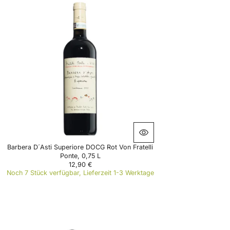
G
U
L
A
R
P
R
I
C
E
1
0
,
9
0
€
Barbera D´Asti Superiore DOCG Rot Von Fratelli
Ponte, 0,75 L
12,90 €
R
Noch 7 Stück verfügbar, Lieferzeit 1-3 Werktage
E
G
U
L
A
R
P