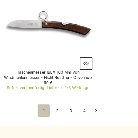
A
R
P
R
I
C
E
6
5
€
Taschenmesser IBEX 100 Mm Von
Windmühlenmesser - Nicht Rostfrei - Olivenholz
69 €
R
Sofort versandfertig, Lieferzeit 1-3 Werktage
E
G
U
L
1
2
3
4
A
R
P
R
I
C