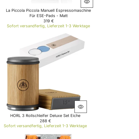
€
La Piccola Piccola Manuell Espressomaschine
Für ESE-Pads - Matt
319 €
R
Sofort versandfertig, Lieferzeit 1-3 Werktage
E
G
U
L
A
R
P
R
I
C
E
3
1
9
€
HORL 3 Rollschleifer Deluxe Set Eiche
288 €
R
Sofort versandfertig, Lieferzeit 1-3 Werktage
E
G
U