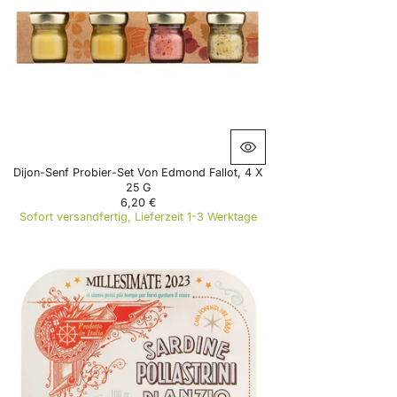
R
I
C
E
1
3
,
9
5
€
Dijon-Senf Probier-Set Von Edmond Fallot, 4 X
25 G
6,20 €
R
Sofort versandfertig, Lieferzeit 1-3 Werktage
E
G
U
L
A
R
P
R
I
C
E
6