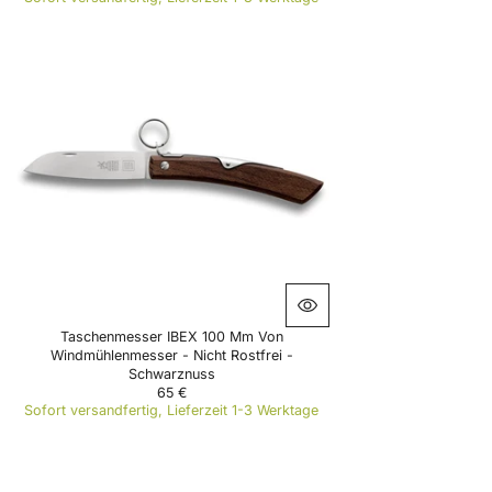
E
G
U
L
A
R
P
R
I
C
E
5
5
€
Taschenmesser IBEX 100 Mm Von
Windmühlenmesser - Nicht Rostfrei -
Schwarznuss
65 €
R
Sofort versandfertig, Lieferzeit 1-3 Werktage
E
G
U
L