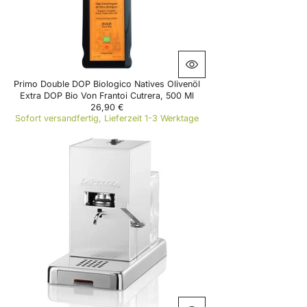
3
9
9
€
Primo Double DOP Biologico Natives Olivenöl
Extra DOP Bio Von Frantoi Cutrera, 500 Ml
26,90 €
R
Sofort versandfertig, Lieferzeit 1-3 Werktage
E
G
U
L
A
R
P
R
I
C
E
2
6
,
9
0