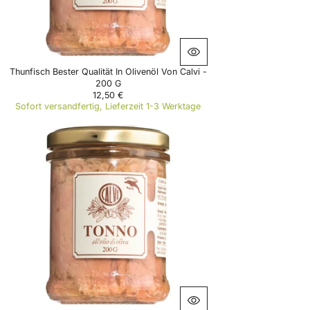
6
9
€
Thunfisch Bester Qualität In Olivenöl Von Calvi -
200 G
12,50 €
R
Sofort versandfertig, Lieferzeit 1-3 Werktage
E
G
U
L
A
R
P
R
I
C
E
1
2
,
5
0
€