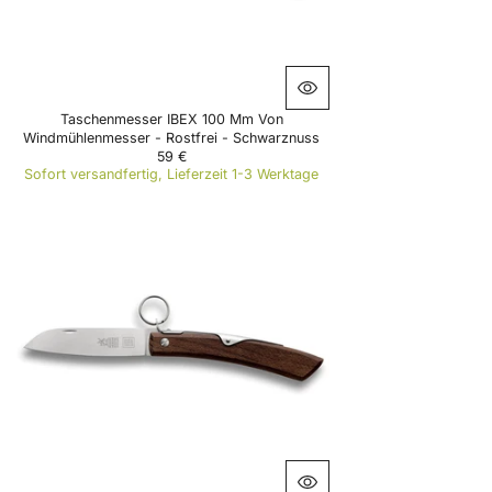
5
€
Taschenmesser IBEX 100 Mm Von
Windmühlenmesser - Rostfrei - Schwarznuss
59 €
R
Sofort versandfertig, Lieferzeit 1-3 Werktage
E
G
U
L
A
R
P
R
I
C
E
5
9
€