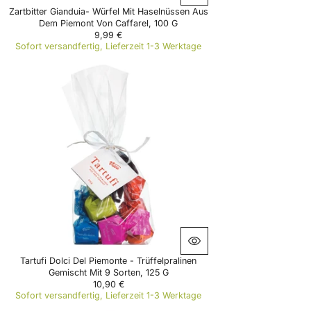
Zartbitter Gianduia- Würfel Mit Haselnüssen Aus
Dem Piemont Von Caffarel, 100 G
9,99 €
R
Sofort versandfertig, Lieferzeit 1-3 Werktage
E
G
U
L
A
R
P
R
I
C
E
9
,
9
9
€
Tartufi Dolci Del Piemonte - Trüffelpralinen
Gemischt Mit 9 Sorten, 125 G
10,90 €
R
Sofort versandfertig, Lieferzeit 1-3 Werktage
E