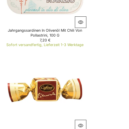
,
2
0
€
Jahrgangssardinen In Olivenöl Mit Chili Von
Pollastrini, 100 G
7,20 €
R
Sofort versandfertig, Lieferzeit 1-3 Werktage
E
G
U
L
A
R
P
R
I
C
E
7
,
2
0
€