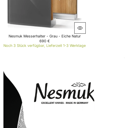
6
9
0
€
Nesmuk Messerhalter - Grau - Eiche Natur
690 €
R
Noch 3 Stück verfügbar, Lieferzeit 1-3 Werktage
E
G
U
L
A
R
P
R
I
C
E
6
9
0
€