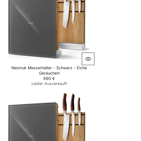
Nesmuk Messerhalter - Schwarz - Eiche
Geräuchert
690 €
R
Leider Ausverkauft
E
G
U
L
A
R
P
R
I
C
E