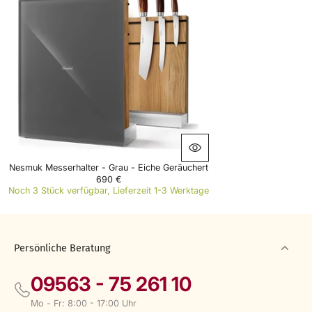
Nesmuk Messerhalter - Grau - Eiche Geräuchert
690 €
R
Noch 3 Stück verfügbar, Lieferzeit 1-3 Werktage
E
G
U
L
A
Persönliche Beratung
R
P
09563 - 75 261 10
R
I
C
Mo - Fr: 8:00 - 17:00 Uhr