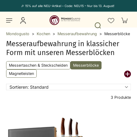
🎉 15% auf alle NEU-Artikel – Code: NEU15 – Nur bis 13. August!
Mondogusto
>
Kochen
>
Messeraufbewahrung
>
Messerblöcke
Messeraufbewahrung in klassicher
Form mit unseren Messerblöcken
Messertaschen & Steckscheiden
Messerblöcke
Magnetleisten
Sortieren:
Standard
3 Produkte