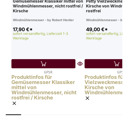
Gemüsemesser Klassiker mittel von
Petty Vielzweckmesse
Windmühlenmesser, nicht rostfrei /
Kirsche von Windmü
Kirsche
rostfrei
Windmühlenmesser - by Robert Herder
Windmühlenmesser - by Ro
17,90 €*
49,00 €*
sofort versandfertig, Lieferzeit 1-3
sofort versandfertig, Liefe
Werktage
Werktage
GPSR
GPSR
Produktinfos für
Produktinfos für 
Gemüsemesser Klassiker
Vielzweckmesser,
mittel von
Kirsche von
Windmühlenmesser, nicht
Windmühlenmesse
rostfrei / Kirsche