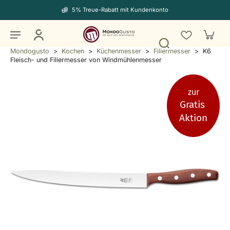
5% Treue-Rabatt mit Kundenkonto
Mondogusto
>
Kochen
>
Küchenmesser
>
Filiermesser
>
K6
Fleisch- und Filiermesser von Windmühlenmesser
zur
Gratis
Aktion