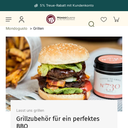
5% Treue-Rabatt mit Kundenkonto
Mondogusto
>
Grillen
Lasst uns grillen
Grillzubehör für ein perfektes
BBQ