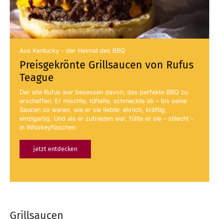
Aus Kentucky - der Heimat des BBQ
Preisgekrönte Grillsaucen von Rufus
Teague
Der alte Rufus war besessen davon, das perfekte BBQ zu
erschaffen. Er mischte, tüftelte, schmeckte ab – bis seine
Saucen so waren, wie er sie liebte: ehrlich, kräftig,
einzigartig. Und als er zufrieden war, füllte er sie – stilecht –
in Whiskeyflaschen.
jetzt entdecken
Grillsaucen