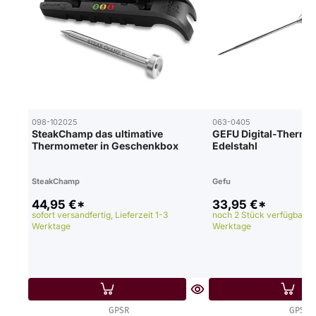
098-102025
063-0405
SteakChamp das ultimative
GEFU Digital-Thermo
Thermometer in Geschenkbox
Edelstahl
SteakChamp
Gefu
44,95 €*
33,95 €*
sofort versandfertig, Lieferzeit 1-3
noch 2 Stück verfügbar, Li
Werktage
Werktage
GPSR
GPSR