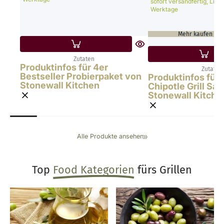
sofort versandfertig, Liefe
Werktage
Mehr kaufen & 
Zutaten
Produktinfos für 4er
Zutaten
Bestseller Probierpaket von
Produktinfos für
Stonewall Kitchen
Chipotle Grill Sa
Stonewall Kitche
Alle Produkte ansehen
Top
Food Kategorien
fürs Grillen