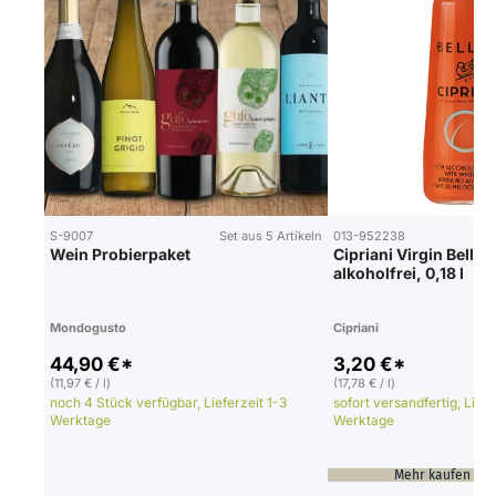
S-9007
Set aus 5 Artikeln
013-952238
Wein Probierpaket
Cipriani Virgin Bellin
alkoholfrei, 0,18 l
Mondogusto
Cipriani
44,90 €*
3,20 €*
(11,97 € / l)
(17,78 € / l)
noch 4 Stück verfügbar, Lieferzeit 1-3
sofort versandfertig, Liefe
Werktage
Werktage
Mehr kaufen & 