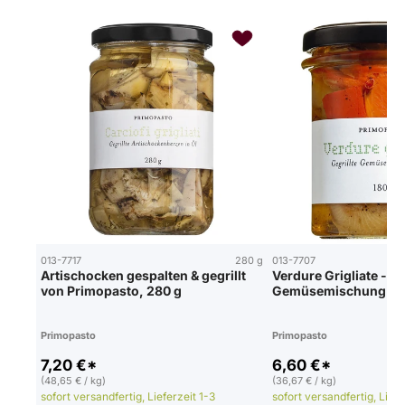
013-7717
280 g
013-7707
Artischocken gespalten & gegrillt
Verdure Grigliate - ge
von Primopasto, 280 g
Gemüsemischung in Ö
Primopasto
Primopasto
7,20 €*
6,60 €*
(48,65 € / kg)
(36,67 € / kg)
sofort versandfertig, Lieferzeit 1-3
sofort versandfertig, Liefe