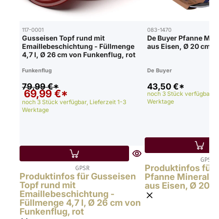
117-0001
083-1470
Gusseisen Topf rund mit
De Buyer Pfanne Mine
Emaillebeschichtung - Füllmenge
aus Eisen, Ø 20 cm
4,7 l, Ø 26 cm von Funkenflug, rot
Funkenflug
De Buyer
79,99 €*
43,50 €*
69,99 €*
noch 3 Stück verfügbar, Li
Werktage
noch 3 Stück verfügbar, Lieferzeit 1-3
Werktage
GPSR
Produktinfos für
GPSR
Produktinfos für Gusseisen
Pfanne Mineral B
Topf rund mit
aus Eisen, Ø 20 
Emaillebeschichtung -
Füllmenge 4,7 l, Ø 26 cm von
Funkenflug, rot