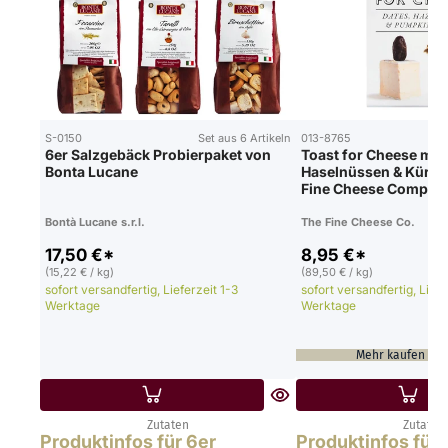
S-0150
Set aus 6 Artikeln
013-8765
6er Salzgebäck Probierpaket von
Toast for Cheese mit 
Bonta Lucane
Haselnüssen & Kürbi
Fine Cheese Company
Bontà Lucane s.r.l.
The Fine Cheese Co.
17,50 €*
8,95 €*
(15,22 € / kg)
(89,50 € / kg)
sofort versandfertig, Lieferzeit 1-3
sofort versandfertig, Liefe
Werktage
Werktage
Mehr kaufen & 
Zutaten
Zutaten
Produktinfos für 6er
Produktinfos für 