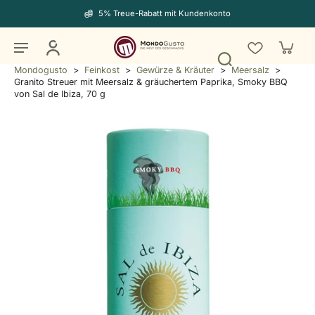
5% Treue-Rabatt mit Kundenkonto
Mondogusto
>
Feinkost
>
Gewürze & Kräuter
>
Meersalz
>
Granito Streuer mit Meersalz & gräuchertem Paprika, Smoky BBQ
von Sal de Ibiza, 70 g