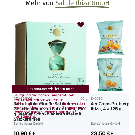
Mehr von
Sal de Ibiza GmbH
Hitzepause: wir liefern nach
Aufgrund der hohen Temperaturen
013-631506
100 g
S-0060
versenden wir derzeit keine
Tartufi dolci Flor de Sal in der
4er Chips Probierpake
hitzeempfindlichen Artikel. Diese werden
nachgeliefert, sobald es die Temperaturen
Geschenkbox von Sal de Ibiza, 100
Ibiza, 4 x 125 g
wieder zulassen. Vielen Dank für Ihr
g, weißer Schokoladentrüffel mit
Verständnis.
Salzkaramell
Sal de Ibiza GmbH
Sal de Ibiza GmbH
10,90 €*
23,50 €*