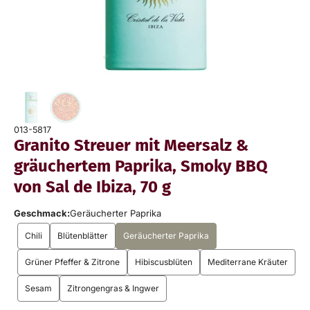
013-5817
Granito Streuer mit Meersalz &
gräuchertem Paprika, Smoky BBQ
von Sal de Ibiza, 70 g
Geschmack:
Geräucherter Paprika
Chili
Blütenblätter
Geräucherter Paprika
Grüner Pfeffer & Zitrone
Hibiscusblüten
Mediterrane Kräuter
Sesam
Zitrongengras & Ingwer