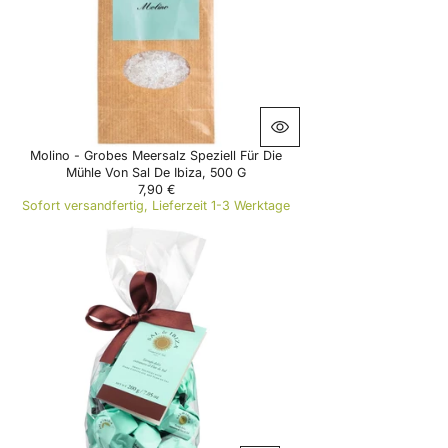
C
E
7
,
9
0
€
Molino - Grobes Meersalz Speziell Für Die
Mühle Von Sal De Ibiza, 500 G
7,90 €
R
Sofort versandfertig, Lieferzeit 1-3 Werktage
E
G
U
L
A
R
P
R
I
C
E
7
,
9