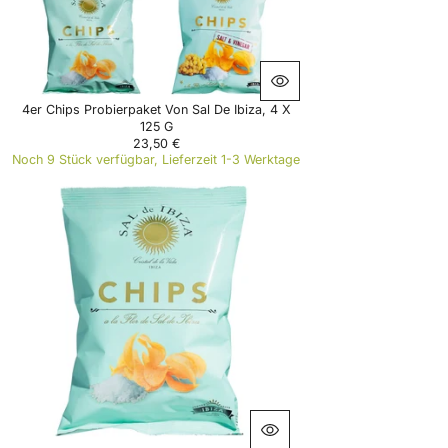
4er Chips Probierpaket Von Sal De Ibiza, 4 X
125 G
23,50 €
R
Noch 9 Stück verfügbar, Lieferzeit 1-3 Werktage
E
G
U
L
A
R
P
R
I
C
E
2
3
,
5
0
€