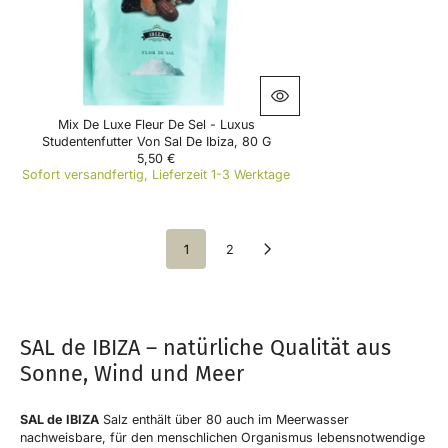
2
3
€
Mix De Luxe Fleur De Sel - Luxus
Studentenfutter Von Sal De Ibiza, 80 G
5,50 €
R
Sofort versandfertig, Lieferzeit 1-3 Werktage
E
G
U
L
1
2
A
R
P
R
I
C
SAL de IBIZA – natürliche Qualität aus
E
Sonne, Wind und Meer
5
,
5
SAL de IBIZA
Salz enthält über 80 auch im Meerwasser
0
nachweisbare, für den menschlichen Organismus lebensnotwendige
€