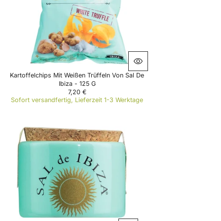
C
E
3
,
1
9
€
Kartoffelchips Mit Weißen Trüffeln Von Sal De
Ibiza - 125 G
7,20 €
R
Sofort versandfertig, Lieferzeit 1-3 Werktage
E
G
U
L
A
R
P
R
I
C
E
7
,
2