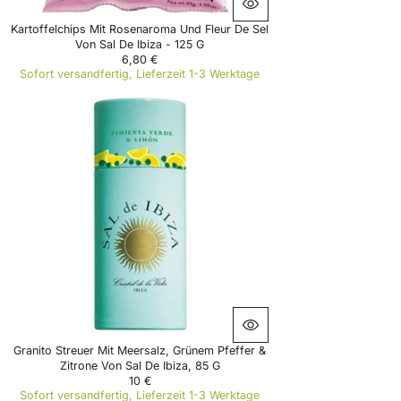
Kartoffelchips Mit Rosenaroma Und Fleur De Sel
Von Sal De Ibiza - 125 G
6,80 €
R
Sofort versandfertig, Lieferzeit 1-3 Werktage
E
G
U
L
A
R
P
R
I
C
E
6
,
8
0
€
Granito Streuer Mit Meersalz, Grünem Pfeffer &
Zitrone Von Sal De Ibiza, 85 G
10 €
R
Sofort versandfertig, Lieferzeit 1-3 Werktage