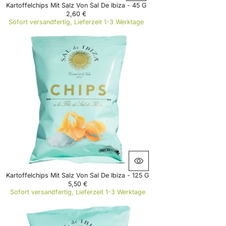
Kartoffelchips Mit Salz Von Sal De Ibiza - 45 G
2,60 €
R
Sofort versandfertig, Lieferzeit 1-3 Werktage
E
G
U
L
A
R
P
R
I
C
E
2
,
6
0
€
Kartoffelchips Mit Salz Von Sal De Ibiza - 125 G
5,50 €
R
Sofort versandfertig, Lieferzeit 1-3 Werktage
E
G
U
L