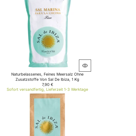
A
R
P
R
I
C
E
8
,
9
0
€
Naturbelassenes, Feines Meersalz Ohne
Zusatzstoffe Von Sal De Ibiza, 1 Kg
7,90 €
R
Sofort versandfertig, Lieferzeit 1-3 Werktage
E
G
U
L
A
R
P
R
I