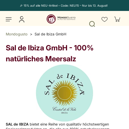
🎉 15% auf alle NEU-Artikel – Code: NEU15 – Nur bis 13. August!
Mondogusto
>
Sal de Ibiza GmbH
Sal de Ibiza GmbH
-
100%
natürliches Meersalz
SAL de IBIZA
bietet eine Reihe von qualitativ höchstwertigen