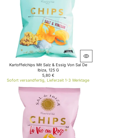
P
R
I
C
E
2
,
9
0
€
Kartoffelchips Mit Salz & Essig Von Sal De
Ibiza, 125 G
5,80 €
R
Sofort versandfertig, Lieferzeit 1-3 Werktage
E
G
U
L
A
R
P
R
I
C
E