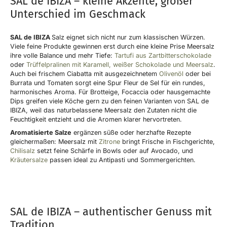
SAL de IBIZA – kleine Akzente, großer
Unterschied im Geschmack
SAL de IBIZA
Salz eignet sich nicht nur zum klassischen Würzen.
Viele feine Produkte gewinnen erst durch eine kleine Prise Meersalz
ihre volle Balance und mehr Tiefe:
Tartufi aus Zartbitterschokolade
oder
Trüffelpralinen mit Karamell, weißer Schokolade und Meersalz
.
Auch bei frischem Ciabatta mit ausgezeichnetem
Olivenöl
oder bei
Burrata und Tomaten sorgt eine Spur Fleur de Sel für ein rundes,
harmonisches Aroma. Für Brotteige, Focaccia oder hausgemachte
Dips greifen viele Köche gern zu den feinen Varianten von SAL de
IBIZA, weil das naturbelassene Meersalz den Zutaten nicht die
Feuchtigkeit entzieht und die Aromen klarer hervortreten.
Aromatisierte Salze
ergänzen süße oder herzhafte Rezepte
gleichermaßen: Meersalz mit
Zitrone
bringt Frische in Fischgerichte,
Chilisalz
setzt feine Schärfe in Bowls oder auf Avocado, und
Kräutersalze
passen ideal zu Antipasti und Sommergerichten.
SAL de IBIZA – authentischer Genuss mit
Tradition