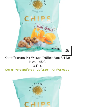
A
R
P
R
I
C
E
5
,
5
0
€
Kartoffelchips Mit Weißen Trüffeln Von Sal De
Ibiza - 45 G
3,19 €
R
Sofort versandfertig, Lieferzeit 1-3 Werktage
E
G
U
L
A
R
P
R
I