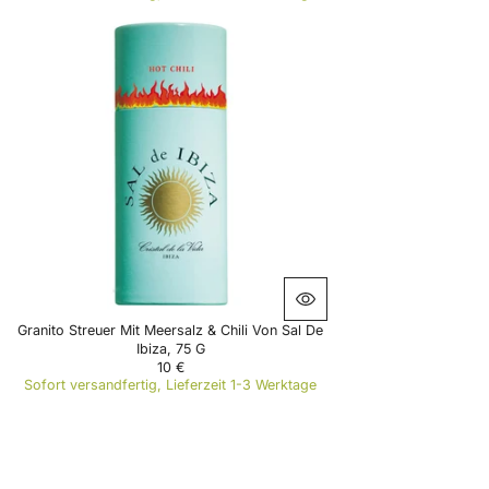
E
G
U
L
A
R
P
R
I
C
E
1
0
€
Granito Streuer Mit Meersalz & Chili Von Sal De
Ibiza, 75 G
10 €
R
Sofort versandfertig, Lieferzeit 1-3 Werktage
E
G
U
L
A
R