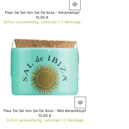
0
€
Fleur De Sel Von Sal De Ibiza - Keramiktopf
15,90 €
R
Sofort versandfertig, Lieferzeit 1-3 Werktage
E
G
U
L
A
R
P
R
I
C
E
1
5
,
9
0
€
Fleur De Sel Von Sal De Ibiza - Mini Keramiktopf
10,90 €
R
Sofort versandfertig, Lieferzeit 1-3 Werktage
E
G