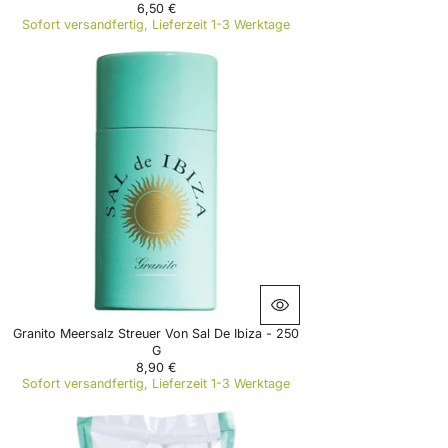
6,50 €
R
Sofort versandfertig, Lieferzeit 1-3 Werktage
E
G
U
L
A
R
P
R
I
C
E
6
,
5
0
€
Granito Meersalz Streuer Von Sal De Ibiza - 250
G
8,90 €
R
Sofort versandfertig, Lieferzeit 1-3 Werktage
E
G
U
L