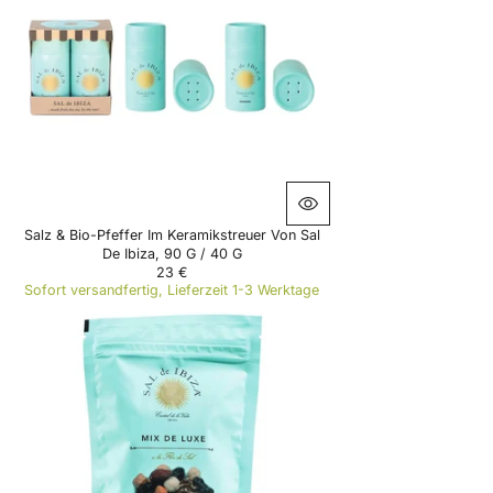
P
R
I
C
E
1
0
€
Salz & Bio-Pfeffer Im Keramikstreuer Von Sal
De Ibiza, 90 G / 40 G
23 €
R
Sofort versandfertig, Lieferzeit 1-3 Werktage
E
G
U
L
A
R
P
R
I
C
E