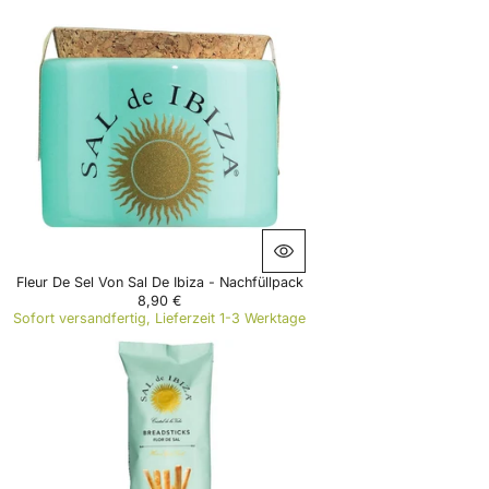
U
L
A
R
P
R
I
C
E
1
0
,
9
0
€
Fleur De Sel Von Sal De Ibiza - Nachfüllpack
8,90 €
R
Sofort versandfertig, Lieferzeit 1-3 Werktage
E
G
U
L
A
R
P
R
I