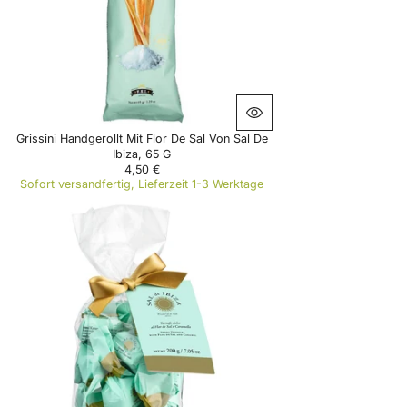
C
E
8
,
9
0
€
Grissini Handgerollt Mit Flor De Sal Von Sal De
Ibiza, 65 G
4,50 €
R
Sofort versandfertig, Lieferzeit 1-3 Werktage
E
G
U
L
A
R
P
R
I
C
E
4
,
5