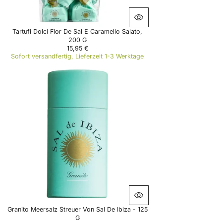
0
€
Tartufi Dolci Flor De Sal E Caramello Salato,
200 G
15,95 €
R
Sofort versandfertig, Lieferzeit 1-3 Werktage
E
G
U
L
A
R
P
R
I
C
E
1
5
,
9
5
€
Granito Meersalz Streuer Von Sal De Ibiza - 125
G