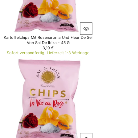
5
,
8
0
€
Kartoffelchips Mit Rosenaroma Und Fleur De Sel
Von Sal De Ibiza - 45 G
3,19 €
R
Sofort versandfertig, Lieferzeit 1-3 Werktage
E
G
U
L
A
R
P
R
I
C
E
3
,
1
9
€