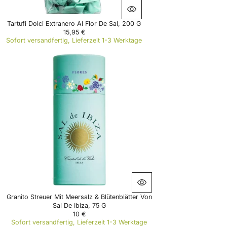
0
€
Tartufi Dolci Extranero Al Flor De Sal, 200 G
15,95 €
R
Sofort versandfertig, Lieferzeit 1-3 Werktage
E
G
U
L
A
R
P
R
I
C
E
1
5
,
9
5
€
Granito Streuer Mit Meersalz & Blütenblätter Von
Sal De Ibiza, 75 G
10 €
R
Sofort versandfertig, Lieferzeit 1-3 Werktage
E