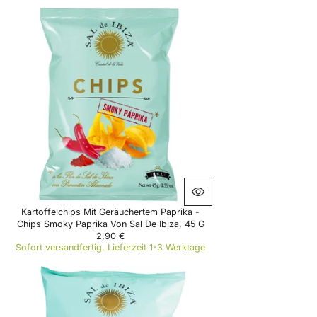
G
U
L
A
R
P
R
I
C
E
1
0
€
Kartoffelchips Mit Geräuchertem Paprika -
Chips Smoky Paprika Von Sal De Ibiza, 45 G
2,90 €
R
Sofort versandfertig, Lieferzeit 1-3 Werktage
E
G
U
L
A
R