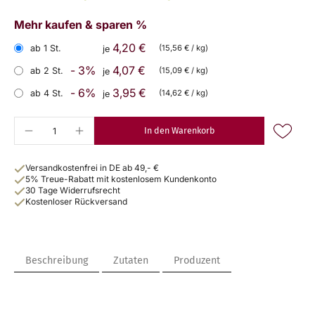
Mehr kaufen & sparen %
4,20 €
ab 1 St.
(15,56 € / kg)
je
- 3%
4,07 €
ab 2 St.
(15,09 € / kg)
je
- 6%
3,95 €
ab 4 St.
(14,62 € / kg)
je
In den Warenkorb
Versandkostenfrei in DE ab 49,- €
5% Treue-Rabatt mit kostenlosem Kundenkonto
30 Tage Widerrufsrecht
Kostenloser Rückversand
Beschreibung
Zutaten
Produzent