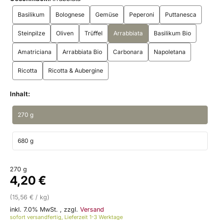
Basilikum
Bolognese
Gemüse
Peperoni
Puttanesca
Steinpilze
Oliven
Trüffel
Arrabbiata
Basilikum Bio
Amatriciana
Arrabbiata Bio
Carbonara
Napoletana
Ricotta
Ricotta & Aubergine
Inhalt:
270 g
680 g
270 g
4,20 €
(15,56 € / kg)
inkl. 7.0% MwSt.
,
zzgl.
Versand
sofort versandfertig, Lieferzeit 1-3 Werktage