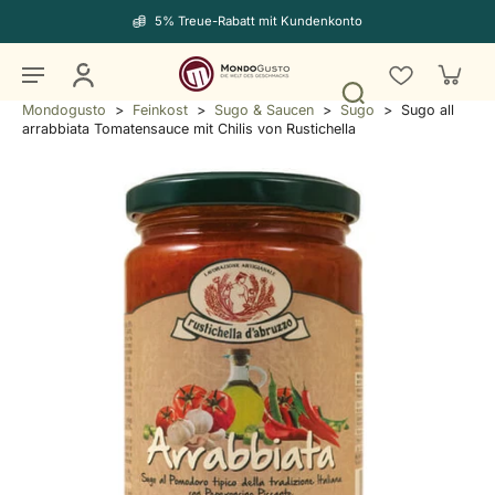
5% Treue-Rabatt mit Kundenkonto
Mondogusto
>
Feinkost
>
Sugo & Saucen
>
Sugo
>
Sugo all
arrabbiata Tomatensauce mit Chilis von Rustichella