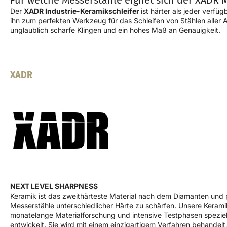
Für welche Messerstähle eignet sich der XADR M
Der
XADR Industrie-Keramikschleifer
ist härter als jeder verfü
ihn zum perfekten Werkzeug für das Schleifen von Stählen aller Ar
unglaublich scharfe Klingen und ein hohes Maß an Genauigkeit.
XADR
NEXT LEVEL SHARPNESS
Keramik ​ist ​das ​zweithärteste ​Material ​nach ​dem ​Diamanten un
Messerstähle unterschiedlicher Härte zu schärfen. Unsere Keram
monatelange Materialforschung und intensive Testphasen speziel
entwickelt. Sie wird mit einem einzigartigem Verfahren behandel