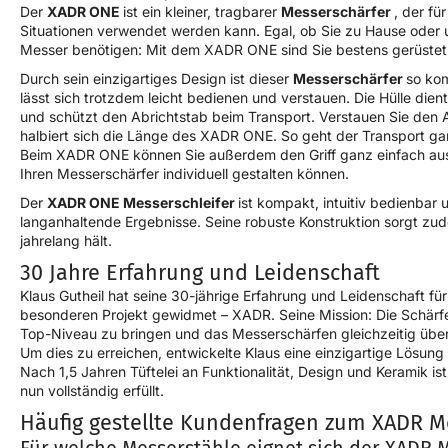
Der
XADR ONE
ist ein kleiner, tragbarer
Messerschärfer
, der fü
Situationen verwendet werden kann. Egal, ob Sie zu Hause oder 
Messer benötigen: Mit dem XADR ONE sind Sie bestens gerüstet
Durch sein einzigartiges Design ist dieser
Messerschärfer
so ko
lässt sich trotzdem leicht bedienen und verstauen. Die Hülle dient g
und schützt den Abrichtstab beim Transport. Verstauen Sie den A
halbiert sich die Länge des XADR ONE. So geht der Transport ga
Beim XADR ONE können Sie außerdem den Griff ganz einfach aus
Ihren Messerschärfer individuell gestalten können.
Der
XADR ONE Messerschleifer
ist kompakt, intuitiv bedienbar 
langanhaltende Ergebnisse. Seine robuste Konstruktion sorgt zud
jahrelang hält.
30 Jahre Erfahrung und Leidenschaft
Klaus Gutheil hat seine 30-jährige Erfahrung und Leidenschaft f
besonderen Projekt gewidmet – XADR. Seine Mission: Die Schärfe
Top-Niveau zu bringen und das Messerschärfen gleichzeitig über
Um dies zu erreichen, entwickelte Klaus eine einzigartige Lösung 
Nach 1,5 Jahren Tüftelei an Funktionalität, Design und Keramik is
nun vollständig erfüllt.
Häufig gestellte Kundenfragen zum XADR Me