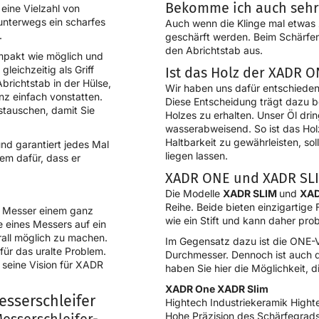
Bekomme ich auch sehr 
r eine Vielzahl von
unterwegs ein scharfes
Auch wenn die Klinge mal etwas
.
geschärft werden. Beim Schärfen 
den Abrichtstab aus.
mpakt wie möglich und
leichzeitig als Griff
Ist das Holz der XADR 
brichtstab in der Hülse,
Wir haben uns dafür entschieden,
nz einfach vonstatten.
Diese Entscheidung trägt dazu b
tauschen, damit Sie
Holzes zu erhalten. Unser Öl dring
wasserabweisend. So ist das Hol
Haltbarkeit zu gewährleisten, so
und garantiert jedes Mal
liegen lassen.
em dafür, dass er
XADR ONE und XADR SLIM
Die Modelle
XADR SLIM
und
XA
Reihe. Beide bieten einzigartige 
ür Messer einem ganz
wie ein Stift und kann daher pro
 eines Messers auf ein
all möglich zu machen.
Im Gegensatz dazu ist die ONE-V
für das uralte Problem.
Durchmesser. Dennoch ist auch 
t seine Vision für XADR
haben Sie hier die Möglichkeit,
XADR One
XADR Slim
sserschleifer
Hightech Industriekeramik Hight
Hohe Präzision des Schärfegrad