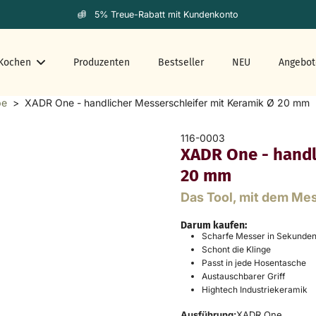
5% Treue-Rabatt mit Kundenkonto
Kochen
Produzenten
Bestseller
NEU
Angebot
be
>
XADR One - handlicher Messerschleifer mit Keramik Ø 20 mm
116-0003
XADR One - handl
20 mm
Das Tool, mit dem Mes
Darum kaufen:
Scharfe Messer in Sekunde
Schont die Klinge
Passt in jede Hosentasche
Austauschbarer Griff
Hightech Industriekeramik
Ausführung:
XADR One