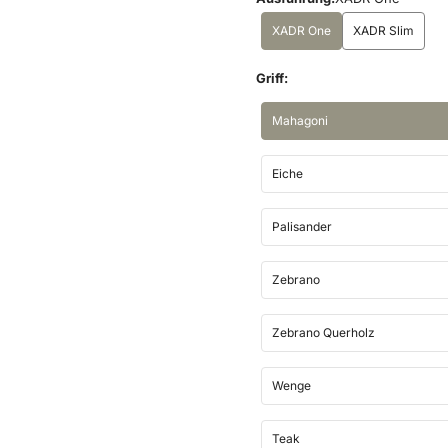
XADR One
XADR Slim
Griff:
Mahagoni
Eiche
Palisander
Zebrano
Zebrano Querholz
Wenge
Teak