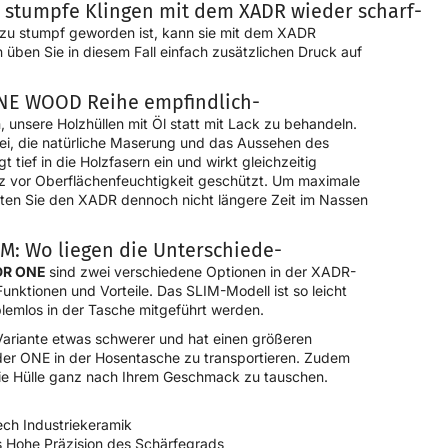
stumpfe Klingen mit dem XADR wieder scharf-
 zu stumpf geworden ist, kann sie mit dem XADR
üben Sie in diesem Fall einfach zusätzlichen Druck auf
ONE WOOD Reihe empfindlich-
 unsere Holzhüllen mit Öl statt mit Lack zu behandeln.
ei, die natürliche Maserung und das Aussehen des
t tief in die Holzfasern ein und wirkt gleichzeitig
z vor Oberflächenfeuchtigkeit geschützt. Um maximale
llten Sie den XADR dennoch nicht längere Zeit im Nassen
: Wo liegen die Unterschiede-
DR ONE
sind zwei verschiedene Optionen in der XADR-
Funktionen und Vorteile. Das SLIM-Modell ist so leicht
blemlos in der Tasche mitgeführt werden.
ariante etwas schwerer und hat einen größeren
der ONE in der Hosentasche zu transportieren. Zudem
 die Hülle ganz nach Ihrem Geschmack zu tauschen.
ech Industriekeramik
s Hohe Präzision des Schärfegrads