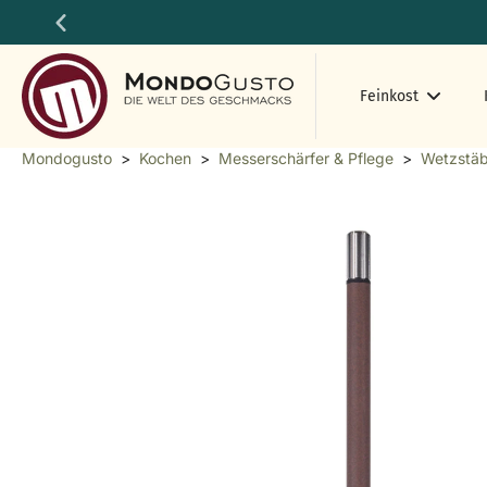
Zum
Inhalt
springen
Feinkost
Mondogusto
>
Kochen
>
Messerschärfer & Pflege
>
Wetzstä
Springen
Sie
zu
den
Produktinformationen