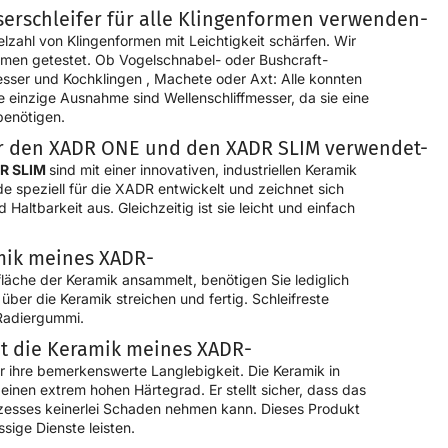
erschleifer für alle Klingenformen verwenden-
lzahl von Klingenformen mit Leichtigkeit schärfen. Wir
ormen getestet. Ob Vogelschnabel- oder Bushcraft-
messer
und
Kochklingen
, Machete oder Axt: Alle konnten
 einzige Ausnahme sind Wellenschliffmesser, da sie eine
benötigen.
ür den XADR ONE und den XADR SLIM verwendet-
R SLIM
sind mit einer innovativen, industriellen Keramik
e speziell für die XADR entwickelt und zeichnet sich
Haltbarkeit aus. Gleichzeitig ist sie leicht und einfach
amik meines XADR-
fläche der Keramik ansammelt, benötigen Sie lediglich
über die Keramik streichen und fertig. Schleifreste
 Radiergummi.
t die Keramik meines XADR-
r ihre bemerkenswerte Langlebigkeit. Die Keramik in
 einen extrem hohen Härtegrad. Er stellt sicher, dass das
zesses keinerlei Schaden nehmen kann. Dieses Produkt
ssige Dienste leisten.