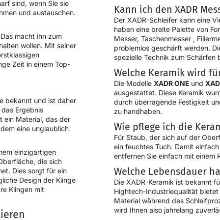
rf sind, wenn Sie sie
Kann ich den XADR Mess
nehmen und austauschen.
Der XADR-Schleifer kann eine Vie
haben eine breite Palette von F
. Das macht ihn zum
Messer,
Taschenmesser
,
Filier
alten wollen. Mit seiner
problemlos geschärft werden. Die
rstklassigen
spezielle Technik zum Schärfen 
ange Zeit in einem Top-
Welche Keramik wird f
Die Modelle
XADR ONE
und
XAD
ausgestattet. Diese Keramik wurd
te bekannt und ist daher
durch überragende Festigkeit und 
t das Ergebnis
zu handhaben.
 ein Material, das der
Wie pflege ich die Ker
zdem eine unglaublich
Für Staub, der sich auf der Ober
ein feuchtes Tuch. Damit einfach 
nem einzigartigen
entfernen Sie einfach mit einem
Oberfläche, die sich
Welche Lebensdauer ha
t. Dies sorgt für ein
liche Design der Klinge
Die XADR-Keramik ist bekannt fü
hre Klingen mit
Hightech-Industriequalität bietet
Material während des Schleifpro
wird Ihnen also jahrelang zuverlä
sieren