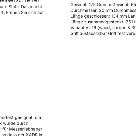
esserschleifer-
Gewicht: 175 Gramm Gewicht: 6
gbare Stahl. Das macht
Durchmesser: 20 mm Durchmess
t. Freuen Sie sich auf
Länge geschlossen: 134 mm Län
Länge zusammengesteckt: 261
Varianten: 16 (wood, carbon & 3D
Griff austauschbar Griff fest verb
d perfekt geeignet, um
ik wurde durch
l für Messerliebhaber
t, so dass der XADR im