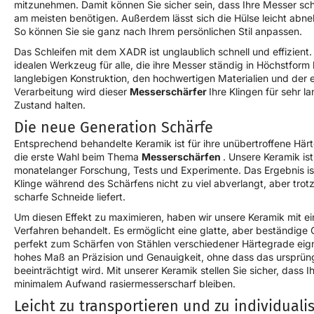
mitzunehmen. Damit können Sie sicher sein, dass Ihre Messer scha
am meisten benötigen. Außerdem lässt sich die Hülse leicht ab
So können Sie sie ganz nach Ihrem persönlichen Stil anpassen.
Das Schleifen mit dem XADR ist unglaublich schnell und effizient
idealen Werkzeug für alle, die ihre Messer ständig in Höchstform h
langlebigen Konstruktion, den hochwertigen Materialien und der e
Verarbeitung wird dieser
Messerschärfer
Ihre Klingen für sehr l
Zustand halten.
Die neue Generation Schärfe
Entsprechend behandelte Keramik ist für ihre unübertroffene Här
die erste Wahl beim Thema
Messerschärfen
. Unsere Keramik is
monatelanger Forschung, Tests und Experimente. Das Ergebnis ist
Klinge während des Schärfens nicht zu viel abverlangt, aber trot
scharfe Schneide liefert.
Um diesen Effekt zu maximieren, haben wir unsere Keramik mit ei
Verfahren behandelt. Es ermöglicht eine glatte, aber beständige 
perfekt zum Schärfen von Stählen verschiedener Härtegrade eigne
hohes Maß an Präzision und Genauigkeit, ohne dass das ursprüng
beeinträchtigt wird. Mit unserer Keramik stellen Sie sicher, dass I
minimalem Aufwand rasiermesserscharf bleiben.
Leicht zu transportieren und zu individuali