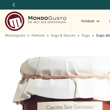
Zum
Inhalt
springen
Feinkost
Mondogusto
>
Feinkost
>
Sugo & Saucen
>
Sugo
>
Sugo all
Springen
Sie
zu
den
Produktinformationen