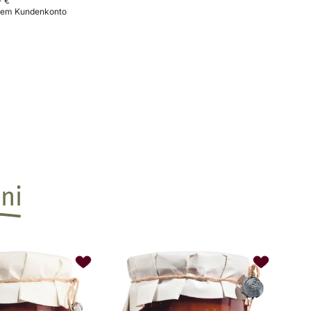
- €
osem Kundenkonto
ni