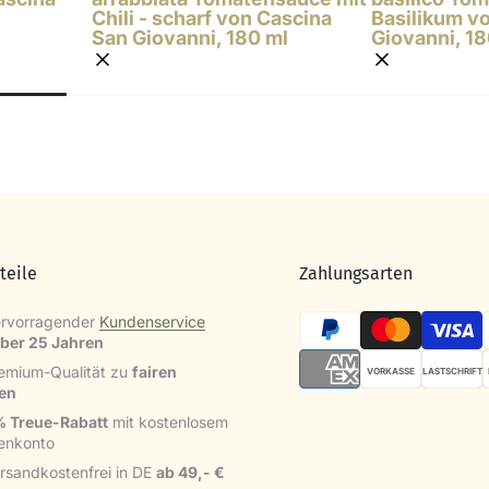
Chili - scharf von Cascina
Basilikum v
San Giovanni, 180 ml
Giovanni, 18
teile
Zahlungsarten
rvorragender
Kundenservice
über 25 Jahren
emium-Qualität zu
fairen
VORKASSE
LASTSCHRIFT
sen
 Treue-Rabatt
mit kostenlosem
enkonto
rsandkostenfrei in DE
ab 49,- €