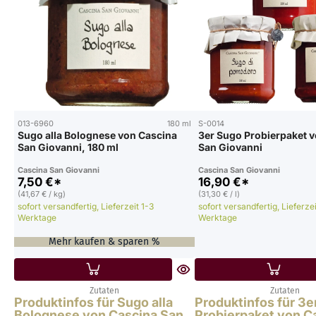
013-6960
180 ml
S-0014
Sugo alla Bolognese von Cascina
3er Sugo Probierpaket 
San Giovanni, 180 ml
San Giovanni
Cascina San Giovanni
Cascina San Giovanni
7,50 €*
16,90 €*
(41,67 € / kg)
(31,30 € / l)
sofort versandfertig, Lieferzeit 1-3
sofort versandfertig, Lieferzei
Werktage
Werktage
Mehr kaufen & sparen %
Zutaten
Zutaten
Produktinfos für Sugo alla
Produktinfos für 3e
Bolognese von Cascina San
Probierpaket von C