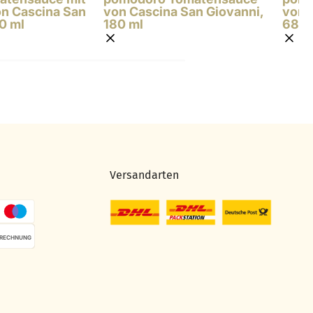
on Cascina San
von Cascina San Giovanni,
von 
0 ml
180 ml
680 
Versandarten
RECHNUNG