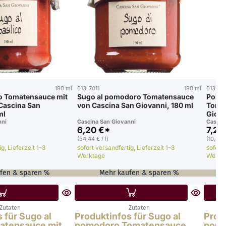
180 ml
013-7011
180 ml
013-69
co Tomatensauce mit
Sugo al pomodoro Tomatensauce
Polpa
Cascina San
von Cascina San Giovanni, 180 ml
Toma
ml
Giova
nni
Cascina San Giovanni
Cascin
6,20 €*
7,20
(34,44 € / l)
(10,59 €
g, Lieferzeit 1-3
sofort versandfertig, Lieferzeit 1-3
sofort 
Werktage
Werkt
fen & sparen %
Mehr kaufen & sparen %
Zutaten
Zutaten
 für Sugo al
Produktinfos für Sugo al
Produ
matensauce mit
pomodoro Tomatensauce
pomo