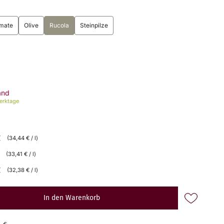
mate
Olive
Rucola
Steinpilze
and
Werktage
€
(34,44 € / l)
(33,41 € / l)
€
(32,38 € / l)
In den Warenkorb