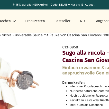
🎉 15% auf alle NEU-Artikel – Code: NEU15 – Nur bis 13. August!
Kochen
Produzenten
Bestseller
NEU
Angebot
a rucola - universelle Sauce mit Rauke von Cascina San Giovanni, 18
013-6958
Sugo alla rucola 
Cascina San Giov
Einfach erwärmen & sc
anspruchsvolle Genie
Darum kaufen:
Intensiver Rucolageschmac
Nur beste natürliche Zutaten
Nach traditioneller Rezeptur
Perfekt zu Pasta oder Risott
Ideal auch als Geschenk