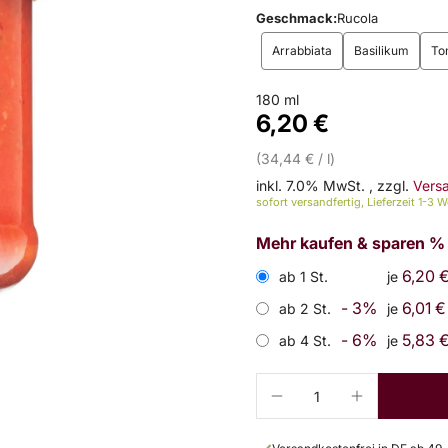
Geschmack:
Rucola
Arrabbiata
Basilikum
To
180 ml
6,20 €
(34,44 € / l)
inkl. 7.0% MwSt.
,
zzgl.
Vers
sofort versandfertig, Lieferzeit 1-3 
Mehr kaufen & sparen %
6,20 
ab 1 St.
je
- 3%
6,01 €
ab 2 St.
je
- 6%
5,83 
ab 4 St.
je