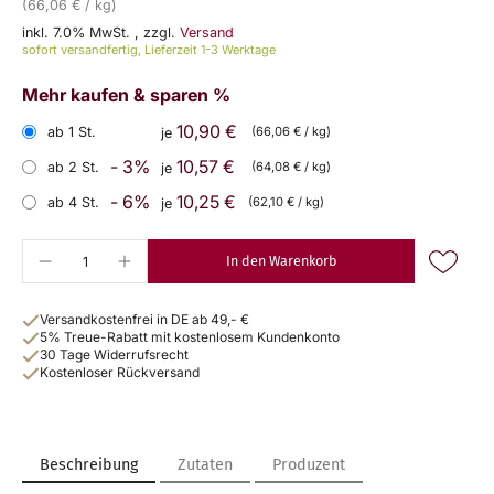
(66,06 € / kg)
inkl. 7.0% MwSt.
,
zzgl.
Versand
sofort versandfertig, Lieferzeit 1-3 Werktage
Mehr kaufen & sparen %
10,90 €
ab 1 St.
(66,06 € / kg)
je
- 3%
10,57 €
ab 2 St.
(64,08 € / kg)
je
- 6%
10,25 €
ab 4 St.
(62,10 € / kg)
je
In den Warenkorb
Versandkostenfrei in DE ab 49,- €
5% Treue-Rabatt mit kostenlosem Kundenkonto
30 Tage Widerrufsrecht
Kostenloser Rückversand
Beschreibung
Zutaten
Produzent