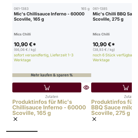
061-1383
165 g
061-1385
Mic's Chillisauce Inferno - 60000
Mic's Chilli BBQ Sauc
Scoville, 165 g
Scoville, 275 g
Mics Chilli
Mics Chilli
10,90 €*
10,90 €*
(66,06 € / kg)
(38,93 € / kg)
sofort versandfertig, Lieferzeit 1-3
noch 6 Stück verfügbar, Li
Werktage
Werktage
Mehr kaufen & sparen %
Zutaten
Zutaten
Produktinfos für Mic's
Produktinfos für M
Chillisauce Inferno - 60000
BBQ Sauce mild -
Scoville, 165 g
Scoville, 275 g