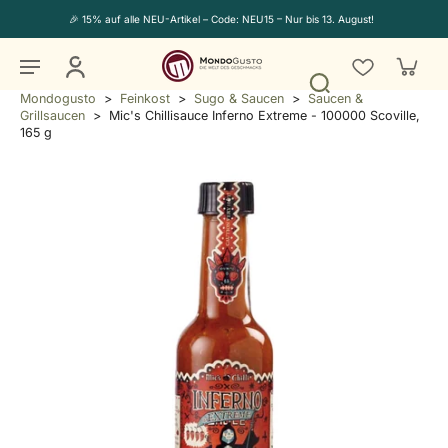
🎉 15% auf alle NEU-Artikel – Code: NEU15 – Nur bis 13. August!
Mondogusto
>
Feinkost
>
Sugo & Saucen
>
Saucen &
Grillsaucen
>
Mic's Chillisauce Inferno Extreme - 100000 Scoville,
165 g