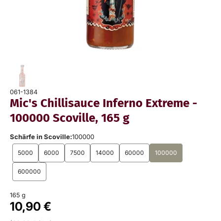
061-1384
Mic's Chillisauce Inferno Extreme -
100000 Scoville, 165 g
Schärfe in Scoville:
100000
5000
6000
7500
14000
60000
100000
600000
165 g
10,90 €