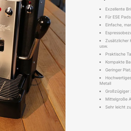
Exzellente B
Für ESE Pads
Einfache, ma
Espressobezu
Zusätzlicher
usw.
Praktische T
Kompakte Ba
Geringer Pla
Hochwertiges
Metall
Großzügiger 
Mittelgroße 
Sehr leicht z