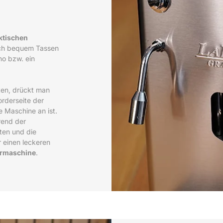
ktischen
ich bequem Tassen
no bzw. ein
ten, drückt man
rderseite der
 Maschine an ist.
rend der
ten und die
r einen leckeren
germaschine
.