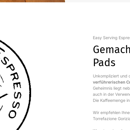
Easy Serving Espre
Gemach
Pads
Unkompliziert und o
verführerischen 
Geheimnis liegt ne
auch in der Verwe
Die Kaffeemenge in
Wir empfehlen Ihn
Torrefazione Gorizi