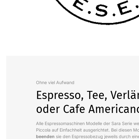
Ohne viel Aufwand
Espresso, Tee, Verlä
oder Cafe American
Alle Espressomaschinen Modelle der Sara Serie w
Piccola auf Einfachheit ausgerichtet. Bei diesen M
beenden
sie den Espressobezug jeweils durch ei