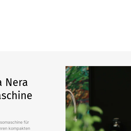
a Nera
aschine
ssomaschine für
 ihren kompakten