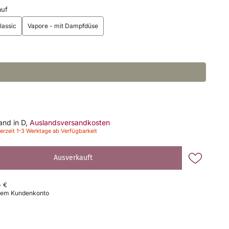
auf
lassic
Vapore - mit Dampfdüse
sand in D,
Auslandsversandkosten
erzeit 1-3 Werktage ab Verfügbarkeit
Ausverkauft
- €
osem Kundenkonto