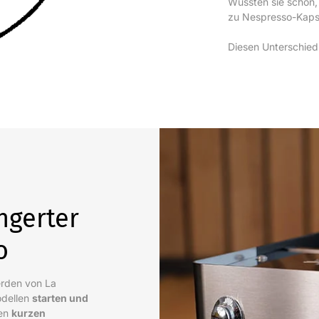
Wussten sie schon,
zu Nespresso-Kapse
Diesen Unterschied
ngerter
o
erden von La
odellen
starten und
nen
kurzen