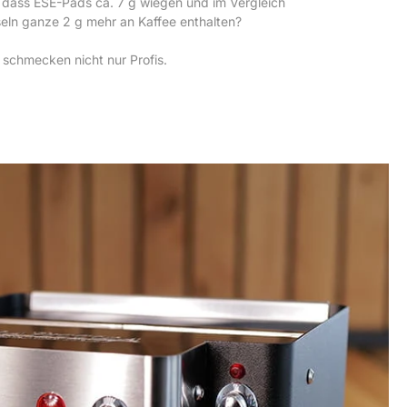
 dass ESE-Pads ca. 7 g wiegen und im Vergleich
ln ganze 2 g mehr an Kaffee enthalten?
 schmecken nicht nur Profis.