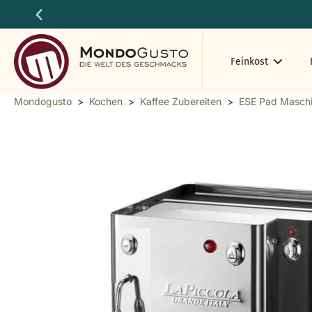
Zum
Inhalt
springen
Feinkost
Mondogusto
>
Kochen
>
Kaffee Zubereiten
>
ESE Pad Masch
Springen
Sie
zu
den
Produktinformationen