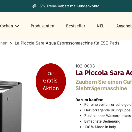
5% Treue-Rabatt mit Kundenkonto
Kochen
Produzenten
Bestseller
NEU
Angebot
inen
>
La Piccola Sara Aqua Espressomaschine für ESE-Pads
102-0003
La Piccola Sara 
zur
Gratis
Zaubern Sie einen Caf
Aktion
Siebträgermaschine
Darum kaufen:
Für eine verführerische go
Hervorragende Brühgruppe
Zusätzlicher Wasserauslass
Einfachste Bedienung
100% Made in Italy