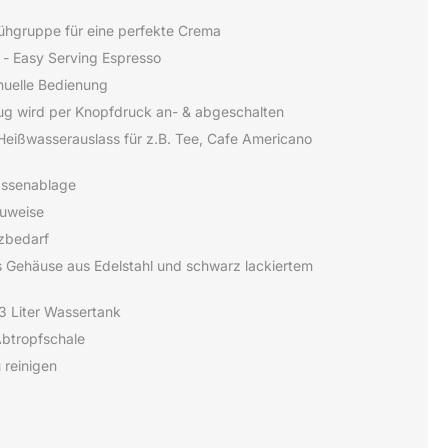
rühgruppe für eine perfekte Crema
 - Easy Serving Espresso
nuelle Bedienung
g wird per Knopfdruck an- & abgeschalten
 Heißwasserauslass für z.B. Tee, Cafe Americano
assenablage
uweise
tzbedarf
 Gehäuse aus Edelstahl und schwarz lackiertem
3 Liter Wassertank
Abtropfschale
u reinigen