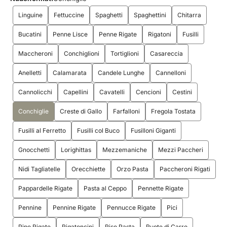
Linguine
Fettuccine
Spaghetti
Spaghettini
Chitarra
Bucatini
Penne Lisce
Penne Rigate
Rigatoni
Fusilli
Maccheroni
Conchiglioni
Tortiglioni
Casareccia
Anelletti
Calamarata
Candele Lunghe
Cannelloni
Cannolicchi
Capellini
Cavatelli
Cencioni
Cestini
Conchiglie
Creste di Gallo
Farfalloni
Fregola Tostata
Fusilli al Ferretto
Fusilli col Buco
Fusilloni Giganti
Gnocchetti
Lorighittas
Mezzemaniche
Mezzi Paccheri
Nidi Tagliatelle
Orecchiette
Orzo Pasta
Paccheroni Rigati
Pappardelle Rigate
Pasta al Ceppo
Pennette Rigate
Pennine
Pennine Rigate
Pennucce Rigate
Pici
Pipe Rigate
Rigatoncini
Riso Pasta
Ruote di Carro