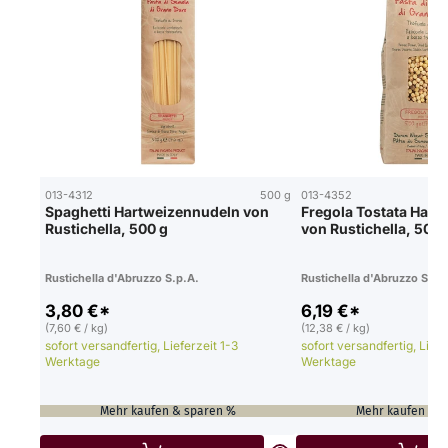
013-4312
500 g
013-4352
Spaghetti Hartweizennudeln von
Fregola Tostata Hart
Rustichella, 500 g
von Rustichella, 500 
Rustichella d'Abruzzo S.p.A.
Rustichella d'Abruzzo S.p.
3,80 €*
6,19 €*
(7,60 € / kg)
(12,38 € / kg)
sofort versandfertig, Lieferzeit 1-3
sofort versandfertig, Liefe
Werktage
Werktage
Mehr kaufen & sparen %
Mehr kaufen & 