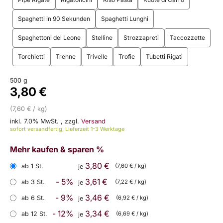
Spaghetti in 90 Sekunden
Spaghetti Lunghi
Spaghettoni del Leone
Stelline
Strozzapreti
Taccozzette
Torchietti
Trenne
Trivelle
Trofie
Tubetti Rigati
500 g
3,80 €
(7,60 € / kg)
inkl. 7.0% MwSt.
,
zzgl.
Versand
sofort versandfertig, Lieferzeit 1-3 Werktage
Mehr kaufen & sparen %
3,80 €
ab 1 St.
(7,60 € / kg)
je
- 5%
3,61 €
ab 3 St.
(7,22 € / kg)
je
- 9%
3,46 €
ab 6 St.
(6,92 € / kg)
je
- 12%
3,34 €
ab 12 St.
(6,69 € / kg)
je