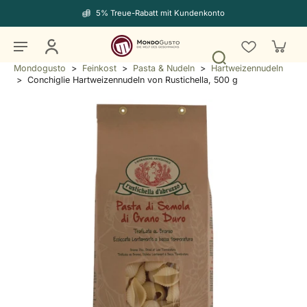
5% Treue-Rabatt mit Kundenkonto
Mondogusto
>
Feinkost
>
Pasta & Nudeln
>
Hartweizennudeln
>
Conchiglie Hartweizennudeln von Rustichella, 500 g