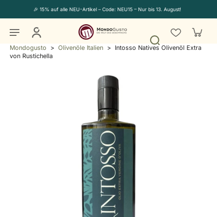
🎉 15% auf alle NEU-Artikel – Code: NEU15 – Nur bis 13. August!
Mondogusto
>
Olivenöle Italien
>
Intosso Natives Olivenöl Extra
von Rustichella