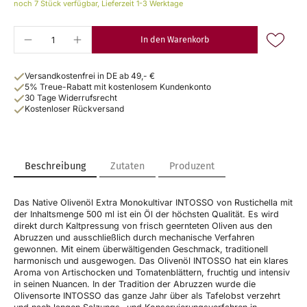
noch 7 Stück verfügbar, Lieferzeit 1-3 Werktage
In den Warenkorb
Versandkostenfrei in DE ab 49,- €
5% Treue-Rabatt mit kostenlosem Kundenkonto
30 Tage Widerrufsrecht
Kostenloser Rückversand
Beschreibung
Zutaten
Produzent
Das Native Olivenöl Extra Monokultivar INTOSSO von Rustichella mit
der Inhaltsmenge 500 ml ist ein Öl der höchsten Qualität. Es wird
direkt durch Kaltpressung von frisch geernteten Oliven aus den
Abruzzen und ausschließlich durch mechanische Verfahren
gewonnen. Mit einem überwältigenden Geschmack, traditionell
harmonisch und ausgewogen. Das Olivenöl INTOSSO hat ein klares
Aroma von Artischocken und Tomatenblättern, fruchtig und intensiv
in seinen Nuancen. In der Tradition der Abruzzen wurde die
Olivensorte INTOSSO das ganze Jahr über als Tafelobst verzehrt