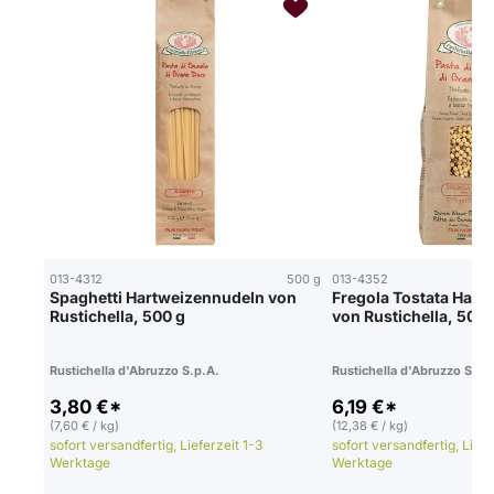
013-4312
500 g
013-4352
Spaghetti Hartweizennudeln von
Fregola Tostata Hart
Rustichella, 500 g
von Rustichella, 500 
Rustichella d'Abruzzo S.p.A.
Rustichella d'Abruzzo S.p.
3,80 €*
6,19 €*
(7,60 € / kg)
(12,38 € / kg)
sofort versandfertig, Lieferzeit 1-3
sofort versandfertig, Liefe
Werktage
Werktage