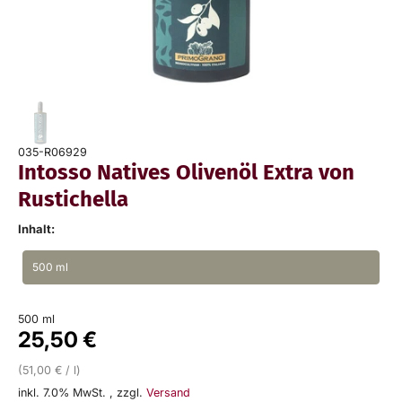
035-R06929
Intosso Natives Olivenöl Extra von
Rustichella
Inhalt:
500 ml
500 ml
25,50 €
(51,00 € / l)
inkl. 7.0% MwSt.
,
zzgl.
Versand