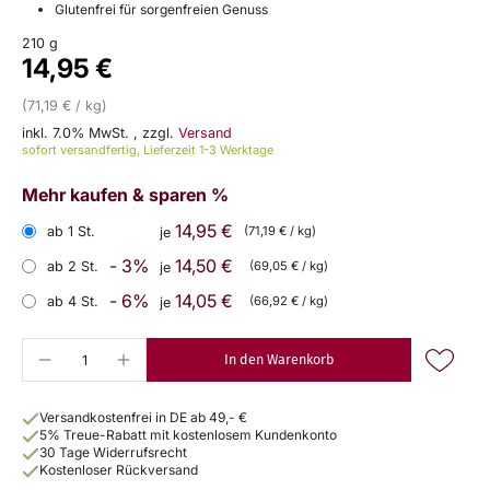
Glutenfrei für sorgenfreien Genuss
210 g
14,95 €
(71,19 € / kg)
inkl. 7.0% MwSt.
,
zzgl.
Versand
sofort versandfertig, Lieferzeit 1-3 Werktage
Mehr kaufen & sparen %
14,95 €
ab 1 St.
(71,19 € / kg)
je
- 3%
14,50 €
ab 2 St.
(69,05 € / kg)
je
- 6%
14,05 €
ab 4 St.
(66,92 € / kg)
je
In den Warenkorb
Versandkostenfrei in DE ab 49,- €
5% Treue-Rabatt mit kostenlosem Kundenkonto
30 Tage Widerrufsrecht
Kostenloser Rückversand