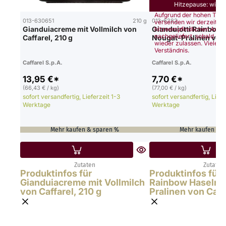
Hitzepause: wir li
Aufgrund der hohen Tem
013-630651
210 g
013-6282
versenden wir derzeit ke
Gianduiacreme mit Vollmilch von
Gianduiotti Rainbow
hitzeempfindlichen Artik
nachgeliefert, sobald es
Caffarel, 210 g
Nougat-Pralinen von 
wieder zulassen. Vielen D
Verständnis.
Caffarel S.p.A.
Caffarel S.p.A.
13,95 €*
7,70 €*
(66,43 € / kg)
(77,00 € / kg)
sofort versandfertig, Lieferzeit 1-3
sofort versandfertig, Liefe
Werktage
Werktage
Mehr kaufen & sparen %
Mehr kaufen & 
Zutaten
Zutaten
Produktinfos für
Produktinfos für 
Gianduiacreme mit Vollmilch
Rainbow Haselnu
von Caffarel, 210 g
Pralinen von Caff