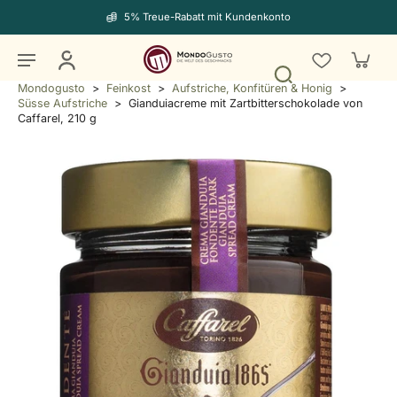
5% Treue-Rabatt mit Kundenkonto
Mondogusto
>
Feinkost
>
Aufstriche, Konfitüren & Honig
>
Süsse Aufstriche
>
Gianduiacreme mit Zartbitterschokolade von
Caffarel, 210 g