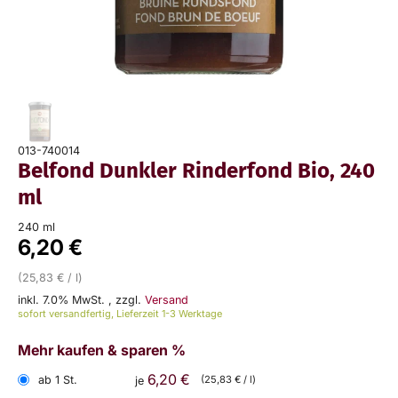
013-740014
Belfond Dunkler Rinderfond Bio, 240
ml
240 ml
6,20 €
(25,83 € / l)
inkl. 7.0% MwSt.
,
zzgl.
Versand
sofort versandfertig, Lieferzeit 1-3 Werktage
Mehr kaufen & sparen %
6,20 €
ab 1 St.
(25,83 € / l)
je