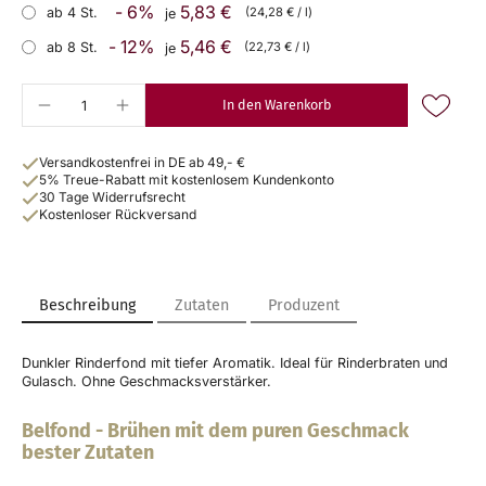
- 6%
5,83 €
ab 4 St.
(24,28 € / l)
je
- 12%
5,46 €
ab 8 St.
(22,73 € / l)
je
In den Warenkorb
Versandkostenfrei in DE ab 49,- €
5% Treue-Rabatt mit kostenlosem Kundenkonto
30 Tage Widerrufsrecht
Kostenloser Rückversand
Beschreibung
Zutaten
Produzent
Dunkler Rinderfond mit tiefer Aromatik. Ideal für Rinderbraten und
Gulasch. Ohne Geschmacksverstärker.
Belfond
-
Brühen mit dem puren Geschmack
bester Zutaten