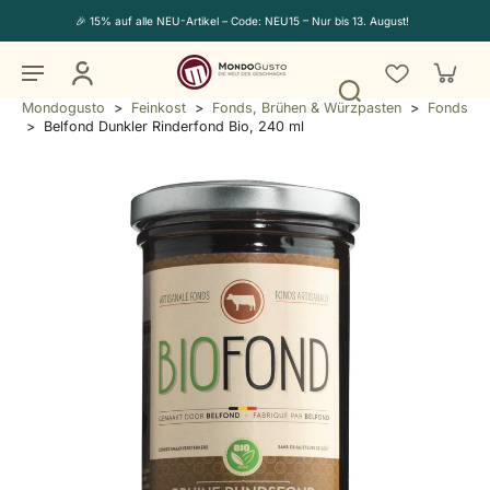
🎉 15% auf alle NEU-Artikel – Code: NEU15 – Nur bis 13. August!
Mondogusto
>
Feinkost
>
Fonds, Brühen & Würzpasten
>
Fonds
>
Belfond Dunkler Rinderfond Bio, 240 ml