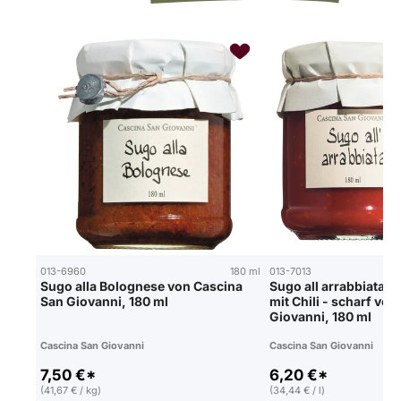
013-6960
180 ml
013-7013
Sugo alla Bolognese von Cascina
Sugo all arrabbiata 
San Giovanni, 180 ml
mit Chili - scharf vo
Giovanni, 180 ml
Cascina San Giovanni
Cascina San Giovanni
7,50 €*
6,20 €*
(41,67 € / kg)
(34,44 € / l)