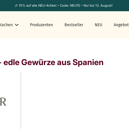
🎉 15% auf alle NEU-Artikel – Code: NEU15 – Nur bis 13. August!
Kochen
Produzenten
Bestseller
NEU
Angebot
-
edle Gewürze aus Spanien