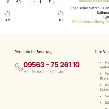
$
-
$
Spanischer Safran - Ge
Safinter
4,9
R
4.9
11.5
Sofort versandfertig, L
E
G
U
L
A
R
Persönliche Beratung
Ihre Vor
P
R
I
He
09563 - 75 261 10
C
seit 
E
Mo - Fr: 8:00 - 17:00 Uhr
Pr
4
Prei
,
9
5%
0
Kund
€
Ve
30