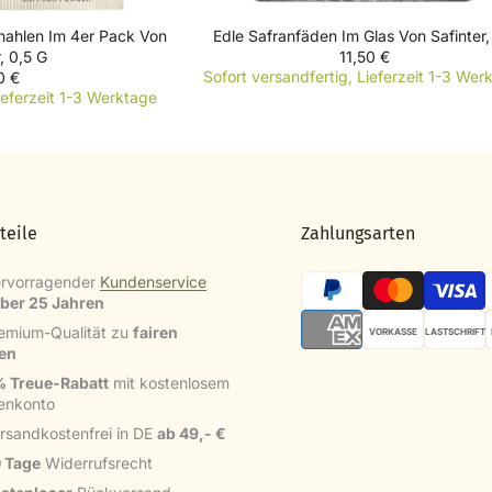
mahlen Im 4er Pack Von
Edle Safranfäden Im Glas Von Safinter,
, 0,5 G
11,50 €
R
Sofort versandfertig, Lieferzeit 1-3 Wer
0 €
E
ieferzeit 1-3 Werktage
G
U
L
A
R
P
teile
Zahlungsarten
R
I
C
rvorragender
Kundenservice
E
über 25 Jahren
1
emium-Qualität zu
fairen
VORKASSE
LASTSCHRIFT
1
sen
,
5
 Treue-Rabatt
mit kostenlosem
0
enkonto
€
rsandkostenfrei in DE
ab 49,- €
 Tage
Widerrufsrecht