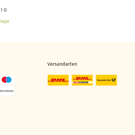
 1 G
ktage
Versandarten
RECHNUNG