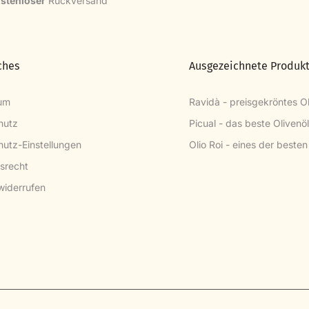
stenloser
Rückversand
ches
Ausgezeichnete Produk
um
Ravidà - preisgekröntes Ol
hutz
Picual - das beste Olivenö
utz-Einstellungen
Olio Roi - eines der besten
srecht
widerrufen