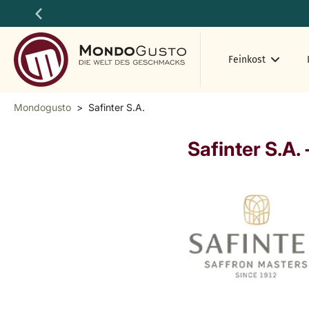
Zum
Inhalt
springen
Feinkost
Mondogusto
>
Safinter S.A.
Safinter S.A.