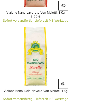
Vialone Nano Lavorato Von Melotti, 1 Kg
8,90 €
R
Sofort versandfertig, Lieferzeit 1-3 Werktage
E
G
U
L
A
R
P
R
I
C
E
8
,
9
0
€
Vialone Nano-Reis Novello Von Melotti, 1 Kg
8,90 €
R
Sofort versandfertig, Lieferzeit 1-3 Werktage
E
G