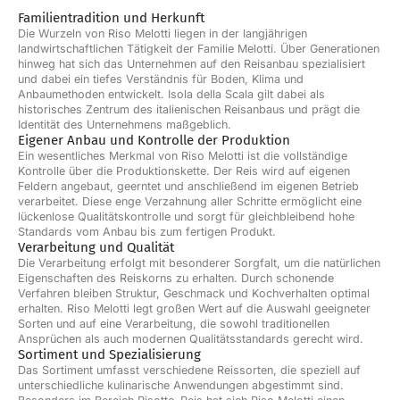
U
L
Familientradition und Herkunft
A
Die Wurzeln von Riso Melotti liegen in der langjährigen
R
landwirtschaftlichen Tätigkeit der Familie Melotti. Über Generationen
P
hinweg hat sich das Unternehmen auf den Reisanbau spezialisiert
R
und dabei ein tiefes Verständnis für Boden, Klima und
I
Anbaumethoden entwickelt. Isola della Scala gilt dabei als
C
historisches Zentrum des italienischen Reisanbaus und prägt die
E
Identität des Unternehmens maßgeblich.
8
Eigener Anbau und Kontrolle der Produktion
,
Ein wesentliches Merkmal von Riso Melotti ist die vollständige
9
Kontrolle über die Produktionskette. Der Reis wird auf eigenen
0
Feldern angebaut, geerntet und anschließend im eigenen Betrieb
€
verarbeitet. Diese enge Verzahnung aller Schritte ermöglicht eine
lückenlose Qualitätskontrolle und sorgt für gleichbleibend hohe
Standards vom Anbau bis zum fertigen Produkt.
Verarbeitung und Qualität
Die Verarbeitung erfolgt mit besonderer Sorgfalt, um die natürlichen
Eigenschaften des Reiskorns zu erhalten. Durch schonende
Verfahren bleiben Struktur, Geschmack und Kochverhalten optimal
erhalten. Riso Melotti legt großen Wert auf die Auswahl geeigneter
Sorten und auf eine Verarbeitung, die sowohl traditionellen
Ansprüchen als auch modernen Qualitätsstandards gerecht wird.
Sortiment und Spezialisierung
Das Sortiment umfasst verschiedene Reissorten, die speziell auf
unterschiedliche kulinarische Anwendungen abgestimmt sind.