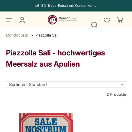
5% Treue-Rabatt mit Kundenkonto
Mondogusto
>
Piazzolla Sali
Piazzolla Sali
-
hochwertiges
Meersalz aus Apulien
Sortieren:
Standard
2 Produkte