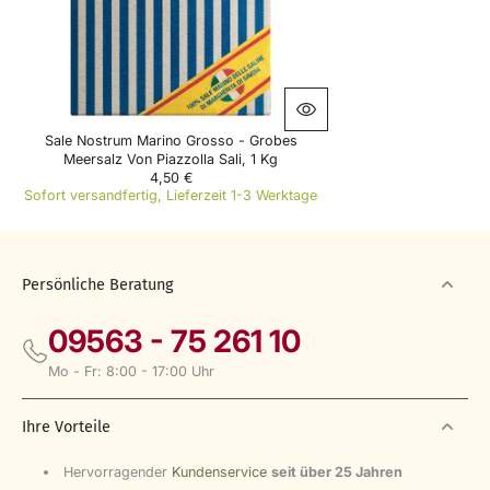
4
,
5
0
€
Sale Nostrum Marino Grosso - Grobes
Meersalz Von Piazzolla Sali, 1 Kg
4,50 €
R
Sofort versandfertig, Lieferzeit 1-3 Werktage
E
G
U
L
A
Persönliche Beratung
R
P
09563 - 75 261 10
R
I
Mo - Fr: 8:00 - 17:00 Uhr
C
E
4
Ihre Vorteile
,
5
0
Hervorragender
Kundenservice
seit über 25 Jahren
€