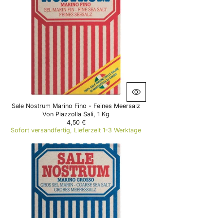
Sale Nostrum Marino Fino - Feines Meersalz
Von Piazzolla Sali, 1 Kg
4,50 €
R
Sofort versandfertig, Lieferzeit 1-3 Werktage
E
G
U
L
A
R
P
R
I
C
E