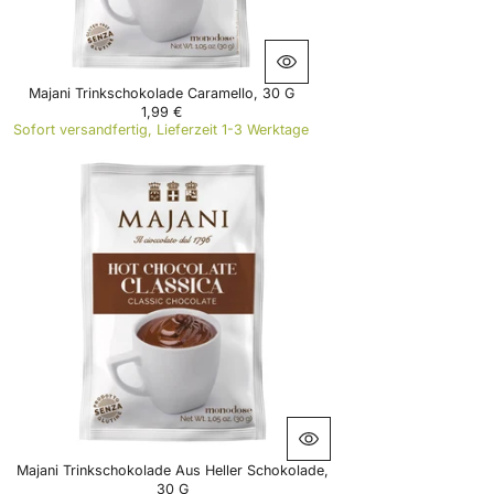
,
9
9
€
Majani Trinkschokolade Caramello, 30 G
1,99 €
R
Sofort versandfertig, Lieferzeit 1-3 Werktage
E
G
U
L
A
R
P
R
I
C
E
1
,
9
9
€
Majani Trinkschokolade Aus Heller Schokolade,
30 G