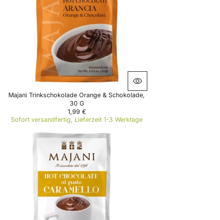
R
I
C
E
1
,
9
9
€
Majani Trinkschokolade Orange & Schokolade,
30 G
1,99 €
R
Sofort versandfertig, Lieferzeit 1-3 Werktage
E
G
U
L
A
R
P
R
I
C
E
1