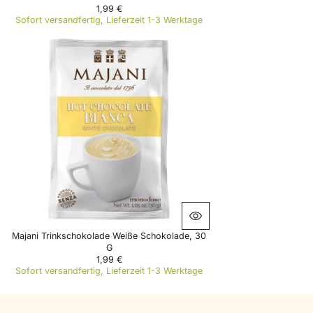
1,99 €
R
Sofort versandfertig, Lieferzeit 1-3 Werktage
E
G
U
L
A
R
P
R
I
C
E
1
,
9
9
€
Majani Trinkschokolade Weiße Schokolade, 30
G
1,99 €
R
Sofort versandfertig, Lieferzeit 1-3 Werktage
E
G
U
L