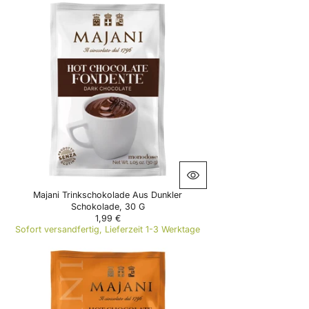
U
L
A
R
P
R
I
C
E
1
,
9
9
€
Majani Trinkschokolade Aus Dunkler
Schokolade, 30 G
1,99 €
R
Sofort versandfertig, Lieferzeit 1-3 Werktage
E
G
U
L
A
R
P