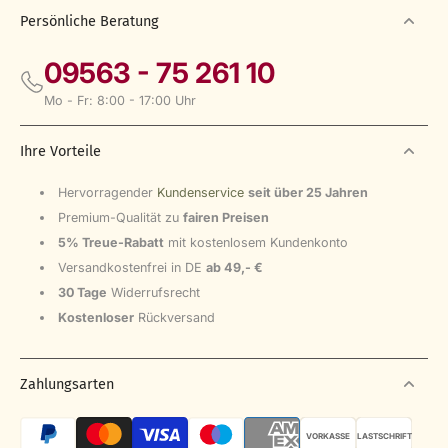
A
Persönliche Beratung
R
P
09563 - 75 261 10
R
I
Mo - Fr: 8:00 - 17:00 Uhr
C
E
1
Ihre Vorteile
,
9
9
Hervorragender
Kundenservice
seit über 25 Jahren
€
Premium-Qualität zu
fairen Preisen
5% Treue-Rabatt
mit kostenlosem Kundenkonto
Versandkostenfrei in DE
ab 49,- €
30 Tage
Widerrufsrecht
Kostenloser
Rückversand
Zahlungsarten
VORKASSE
LASTSCHRIFT