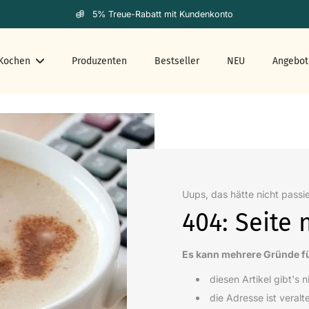
5% Treue-Rabatt mit Kundenkonto
Kochen
Produzenten
Bestseller
NEU
Angebot
Uups, das hätte nicht passi
404: Seite 
Es kann mehrere Gründe f
diesen Artikel gibt's 
die Adresse ist veralt