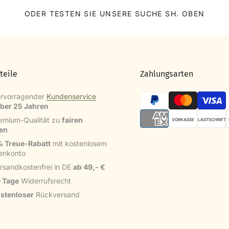
ODER TESTEN SIE UNSERE SUCHE SH. OBEN
teile
Zahlungsarten
rvorragender
Kundenservice
über 25 Jahren
emium-Qualität zu
fairen
VORKASSE
LASTSCHRIFT
sen
 Treue-Rabatt
mit kostenlosem
enkonto
rsandkostenfrei in DE
ab 49,- €
 Tage
Widerrufsrecht
stenloser
Rückversand