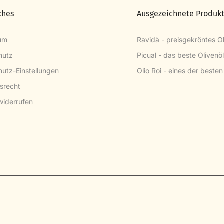
ches
Ausgezeichnete Produk
um
Ravidà - preisgekröntes Ol
hutz
Picual - das beste Olivenö
utz-Einstellungen
Olio Roi - eines der besten
srecht
widerrufen